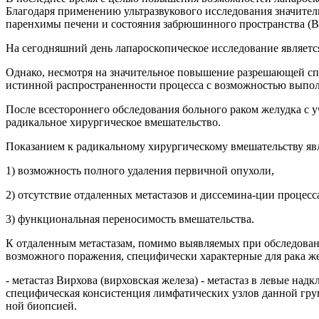
Благодаря применению ультразвукового исследования значител
паренхимы печени и состояния забрюшинного пространства (Bonav
На сегодняшний день лапароскопическое исследование являет
Однако, несмотря на значительное повышение разрешающей сп
истинной распространенности процесса с возможностью выпол
После всестороннего обследования больного раком желудка с 
радикальное хирургическое вмешательство.
Показанием к радикальному хирургическому вмешательству яв
1) возможность полного удаления первичной опухоли,
2) отсутствие отдаленных метастазов и диссемина-ции процес
3) функциональная переносимость вмешательства.
К отдаленным метастазам, помимо выявляемых при обследовании
возможного поражения, специфически характерные для рака же
- метастаз Вирхова (вирховская железа) - метастаз в левые на
специфическая консистенция лимфатических узлов данной гр
ной биопсией.