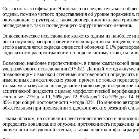
Согласно классификации Японского исследовательского общест
отделы, помимо четкого представления об уровне поражения,
окружающие структуры, а также дооперационно характеризова
обследования, так и последующего хирургического лечения.
Эндоскопическое исследование является одним из наиболее ин
роста опухоли, распространение инфильтрации на пищевод, на
этого выполняется окраска слизистой оболочки 0,1% растворо
эндофит-ном распространении по подслизистому слою, наличие
Возможно, наиболее перспективным, в плане комплексной диа
ультразвукового исследования (ЭУЗИ). Данный метод аккумули
позволяющим с высокой степенью достоверности определить ин
измененных лимфатических узлов, причем не только перигаст
только ультразвуковое исследование (включая допплеровское 
асцитической жидкости с целью морфологической верификации. 
составляет 77% для Т1, 56% для Т2, 83% для Т3 и 57% для Т4.
85% при общей достоверности метода 82%. По мнению авторов
обязательным при проведении эндоскопических резекций слизи
Таким образом, на основании рентгенологического и эндоско
определить локализацию опухоли, протяженность поражения, 
окружности желудочной стенки, а также переход инфильтрации