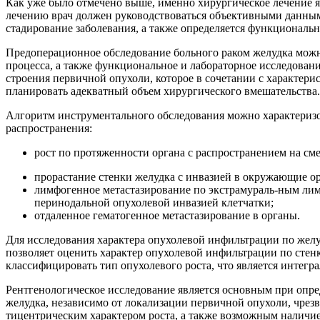
Как уже было отмечено выше, именно хирургическое лечение 
лечению врач должен руководствоваться объективными данным
стадирование заболевания, а также определяется функциональн
Предоперационное обследование больного раком желудка можн
процесса, а также функциональное и лабораторное исследован
строения первичной опухоли, которое в сочетании с характери
планировать адекватный объем хирургического вмешательства.
Алгоритм инструментального обследования можно характеризов
распространения:
рост по протяженности органа с распространением на с
прорастание стенки желудка с инвазией в окружающие орг
лимфогенное метастазирование по экстрамураль-ным лим
перинодальной опухолевой инвазией клетчатки;
отдаленное гематогенное метастазирование в органы.
Для исследования характера опухолевой инфильтрации по жел
позволяет оценить характер опухолевой инфильтрации по сте
классифицировать тип опухолевого роста, что является интег
Рентгенологическое исследование является основным при опре
желудка, независимо от локализации первичной опухоли, чрезв
тицентрическим характером роста, а также возможным наличие