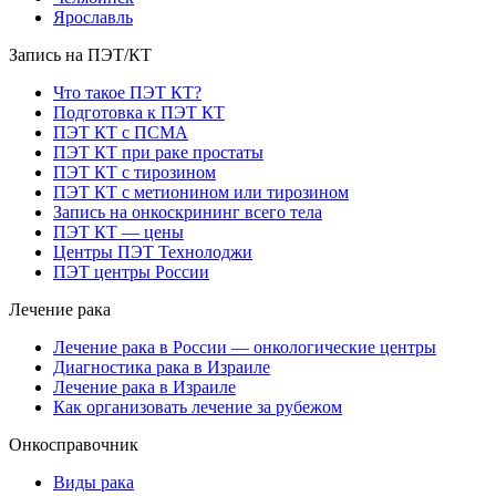
Ярославль
Запись на ПЭТ/КТ
Что такое ПЭТ КТ?
Подготовка к ПЭТ КТ
ПЭТ КТ с ПСМА
ПЭТ КТ при раке простаты
ПЭТ КТ с тирозином
ПЭТ КТ с метионином или тирозином
Запись на онкоскрининг всего тела
ПЭТ КТ — цены
Центры ПЭТ Технолоджи
ПЭТ центры России
Лечение рака
Лечение рака в России — онкологические центры
Диагностика рака в Израиле
Лечение рака в Израиле
Как организовать лечение за рубежом
Онкосправочник
Виды рака