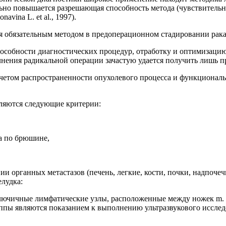
ьно повышается разрешающая способность метода (чувствительн
ina L. et al., 1997).
ся обязательным методом в предоперационном стадировании рака
особности диагностических процедур, отработку и оптимизацию
нения радикальной операции зачастую удается получить лишь п
учетом распространенности опухолевого процесса и функционал
ляются следующие критерии:
са по брюшине,
 органных метастазов (печень, легкие, кости, почки, надпочеч
лудка:
дключичные лимфатические узлы, расположенные между ножек m. s
уппы являются показанием к выполнению ультразвукового иссл