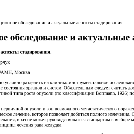
ационное обследование и актуальные аспекты стадирования
ое обследование и актуальные
 аспекты стадирования.
арчук
 РАМН, Москва
о условно разделить на клинико-инструмен-тальное исследован
ие состояния органов и систем. Обязательным следует считать 
стикой типа роста опухоли (по классификации Borrmann, 1926) п
е первичной опухоли и зон возможного метастатического пораже
еское лечение, которое позволяет добиться полного излечения. 
вания, врач не может руководствоваться стандартом в выборе м
инципы лечения рака желудка.