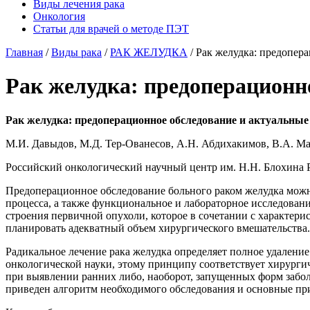
Виды лечения рака
Онкология
Статьи для врачей о методе ПЭТ
Главная
/
Виды рака
/
РАК ЖЕЛУДКА
/
Рак желудка: предопер
Рак желудка: предоперационн
Рак желудка: предоперационное обследование и актуальные
М.И. Давыдов, М.Д. Тер-Ованесов, А.Н. Абдихакимов, В.А. М
Российский онкологический научный центр им. Н.Н. Блохина
Предоперационное обследование больного раком желудка можн
процесса, а также функциональное и лабораторное исследован
строения первичной опухоли, которое в сочетании с характери
планировать адекватный объем хирургического вмешательства.
Радикальное лечение рака желудка определяет полное удалени
онкологической науки, этому принципу соответствует хирургич
при выявлении ранних либо, наоборот, запущенных форм заболе
приведен алгоритм необходимого обследования и основные пр