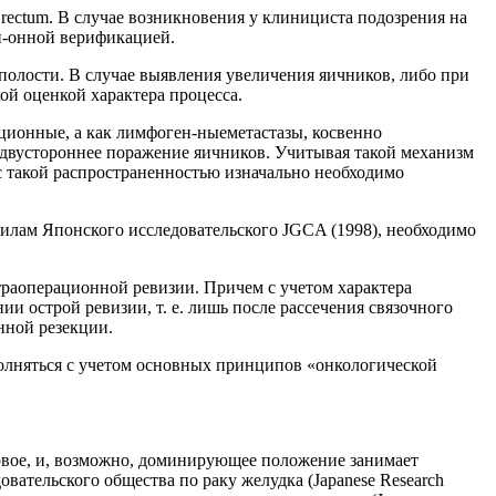
 rectum. В случае возникновения у клинициста подозрения на
и-онной верификацией.
полости. В случае выявления увеличения яичников, либо при
ой оценкой характера процесса.
ационные, а как лимфоген-ныеметастазы, косвенно
 двустороннее поражение яичников. Учитывая такой механизм
с такой распространенностью изначально необходимо
илам Японского исследовательского JGCA (1998), необходимо
раоперационной ревизии. Причем с учетом характера
 острой ревизии, т. е. лишь после рассечения связочного
нной резекции.
полняться с учетом основных принципов «онкологической
рвое, и, возможно, доминирующее положение занимает
овательского общества по раку желудка (Japanese Research