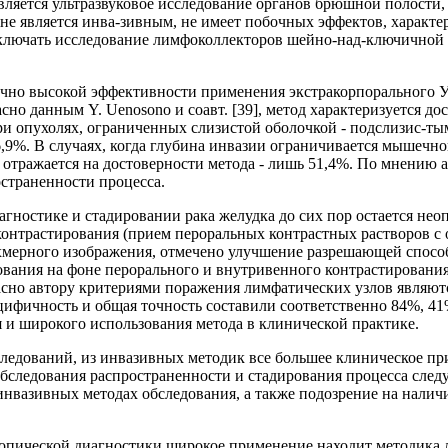
вляется ультразвуковое исследование органов брюшной полости
не является инва-зивным, не имеет побочных эффектов, характе
ключать исследование лимфоколлекторов шейно-над-ключичной о
очно высокой эффективности применения экстракорпорального У
асно данным Y. Uenosono и соавт. [39], метод характеризуется д
и опухолях, ограниченных слизистой оболочкой - подслизис-тым 
,9%. В случаях, когда глубина инвазии ограничивается мышечно
 отражается на достоверности метода - лишь 51,4%. По мнению 
страненности процесса.
ностике и стадировании рака желудка до сих пор остается неоп
онтрастирования (прием пероральных контрастных растворов с
мерного изображения, отмечено улучшение разрешающей способнос
вания на фоне перорального и внутривенного контрастирования
асно автору критериями поражения лимфатических узлов являют
ецифичность и общая точность составили соответственно 84%, 4
 и широкого использования метода в клинической практике.
следований, из инвазивных методик все большее клиническое п
бследования распространенности и стадирования процесса следу
нвазивных методах обследования, а также подозрение на налич
опической диагностики широкое применение находит методика 