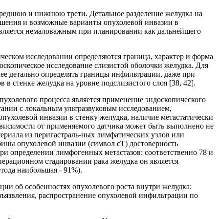
 среднюю и нижнюю трети. Детальное разделение желудка на
ношения и возможные варианты опухолевой инвазии в
является немаловажным при планировании как дальнейшего
ческом исследовании определяются граница, характер и форма
оскопическое исследование слизистой оболочки желудка. Для
лее детально определять границы инфильтрации, даже при
 стенке желудка на уровне подслизистого слоя [38, 42].
ухолевого процесса является применение эндоскопического
тании с локальным ультразвуковым исследованием,
пухолевой инвазии в стенку желудка, наличие метастатически
ависимости от применяемого датчика может быть выполнено не
териала из перигастраль-ных лимфатических узлов или
бины опухолевой инвазии (символ сТ) достоверность
при определении лимфогенных метастазов: соответственно 78 и
ерационном стадировании рака желудка он является
тода наибольшая - 91%).
ии об особенностях опухолевого роста внутри желудка:
зъязвления, распространение опухолевой инфильтрации по