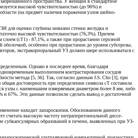
, забрюшинного пространства. У женщин в стандартное
ризуется высокой чувствительностью (до 96%) и
бласти (на предмет наличия поражения узлов шейно-
ЗИ для оценки глубины инвазии стенки желудка и
остаточно высокой чувствительностью (76,3%). Причем
слоем (сТ1) - 87,1%, а также при прорастании серозной
й оболочкой, особенно при прорастании до уровня субсерозы,
авторов, экстракорпоральный УЗ должен шире использоваться с
ределенным. Однако в последнее время, благодаря
 одновременным выполнением контрастирования сосудов
ти метода [5, 36]. Так, согласно данным J.S. Cho [3], при
 общая достоверность при определении символа сТ составила
ся узлы с наименьшим измеряемым диаметром более 8 мм, либо
1% и 67%. Эти данные позволили сделать вывод о достаточной
рименение находит лапароскопия. Обоснованием данного
ет считать высокую частоту интраперитонеальной диссе-
ие субкапсулярных образований в печени, выявленных при УЗ-
лапароскопической ультразвуковой компьютерной диагностики.