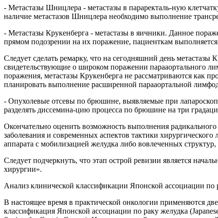
- Метастазы Шницлера - метастазы в параректаль-ную клетчатк
наличие метастазов Шницлера необходимо выполнение трансре
- Метастазы Крукенберга - метастазы в яичники. Данное пора
прямом подозрении на их поражение, пациенткам выполняется 
Следует сделать ремарку, что на сегодняшний день метастазы
свидетельствующие о широком поражении парааортального лим
поражения, метастазы Крукенберга не рассматриваются как пр
планировать выполнение расширенной парааортальной лимфод
- Опухолевые отсевы по брюшине, выявляемые при лапароскопи
разделять диссемина-цию процесса по брюшине на три градаци
Окончательно оценить возможность выполнения радикального 
заболевания и современных аспектов тактики хирургического л
аппарата с мобилизацией желудка либо вовлеченных структур
Следует подчеркнуть, что этап острой ревизии является нач
хирургии».
Анализ клинической классификации Японской ассоциации по р
В настоящее время в практической онкологии применяются две
классификация Японской ассоциации по раку желудка (Japanese 