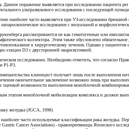
у. Данное поражение выявляется при исследовании пациента per
ктального ультразвукового исследования с последующей пункц
жение наиболее часто выявляется при УЗ-исследовании брюшной 
лапароскопическое исследование с визуальной и морфологическ
 Крукенберга рассматриваются не как гематогенные или имплант
фатического коллектора. Этим также обусловлено обязательное
отивопоказание к хирургическому лечения. Однако у пациентов 
ис-секции D3 с двусторонней овариэктомией.
ческом исследовании. Необходимо отметить, что согласно Прав
и P1-P3.
вмешательства клиницист получает лишь после выполнения инт
ечения окончательное заключение возможно лишь при выполнении
, с оценкой возможности выполнения моноблочной комбинирова
альным этапом моноблочной мобилизации комплекса и должен вы
аку желудка (JGCA, 1998)
 наиболее часто используемые классификации рака желудка. Пе
Gastric Cancer Associations) - правопреемницы Японского исслед