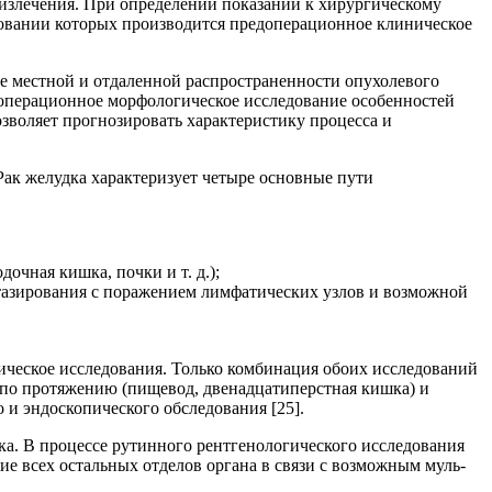
излечения. При определении показаний к хирургическому
новании которых производится предоперационное клиническое
е местной и отдаленной распространенности опухолевого
дооперационное морфологическое исследование особенностей
озволяет прогнозировать характеристику процесса и
ак желудка характеризует четыре основные пути
очная кишка, почки и т. д.);
тазирования с поражением лимфатических узлов и возможной
ическое исследования. Только комбинация обоих исследований
 по протяжению (пищевод, двенадцатиперстная кишка) и
 и эндоскопического обследования [25].
а. В процессе рутинного рентгенологического исследования
е всех остальных отделов органа в связи с возможным муль-