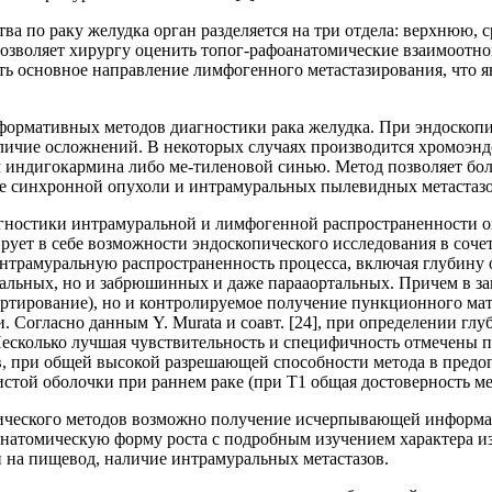
ва по раку желудка орган разделяется на три отдела: верхнюю,
 позволяет хирургу оценить топог-рафоанатомические взаимоот
ть основное направление лимфогенного метастазирования, что 
формативных методов диагностики рака желудка. При эндоскопи
личие осложнений. В некоторых случаях производится хромоэнд
м индигокармина либо ме-тиленовой синью. Метод позволяет бо
 синхронной опухоли и интрамуральных пылевидных метастазов в
гностики интрамуральной и лимфогенной распространенности оп
рует в себе возможности эндоскопического исследования в соче
трамуральную распространенность процесса, включая глубину о
ральных, но и забрюшинных и даже парааортальных. Причем в з
картирование), но и контролируемое получение пункционного ма
Согласно данным Y. Murata и соавт. [24], при определении глу
 Несколько лучшая чувствительность и специфичность отмечены 
, при общей высокой разрешающей способности метода в предоп
стой оболочки при раннем раке (при Т1 общая достоверность ме
пического методов возможно получение исчерпывающей информац
анатомическую форму роста с подробным изучением характера и
 на пищевод, наличие интрамуральных метастазов.