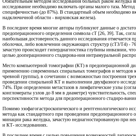
Обязательным методом исследования больных раком желудка я
исследование необходимо включать органы малого таза. Метод 
специфичностью (до 87%). В стандартный объем необходимо в
надключичной области - вирховская железа).
В последнее время многие авторы публикуют данные о достат
предоперационного определения символа cT [26, 39]. Так, согл
наибольшая достоверность данного исследования отмечается пр
оболочки, либо вовлечении окружающих структур (сТ3/Т4) - 76
зачастую происходит гипердиагностика глубины инвазиии, что
целью дооперационного стадирова-ния интрамуральной распро
Место компьютерной томографии (КТ) в предоперационной диаг
применению современных спиральных томографов и методов к
чревной группы), в сочетании с возможностью построения трех
проведении спиральной КТ и выполнении двухфазного исследо
74%. При определении метастазов в лимфатические узлы (согл
конгломераты узлов до 8 мм в диаметре) чувствительность, сп
перспективности метода для предоперационного стадиро-вания
Помимо эзофагогастроскопического и рентгенологического ис
метода как стандартного при проведении предоперационного о
минации рака желудка, зачастую недиагностированную при неи
и КТ- исследованиях.
В последнее время с целью повышения возможностей лапароск