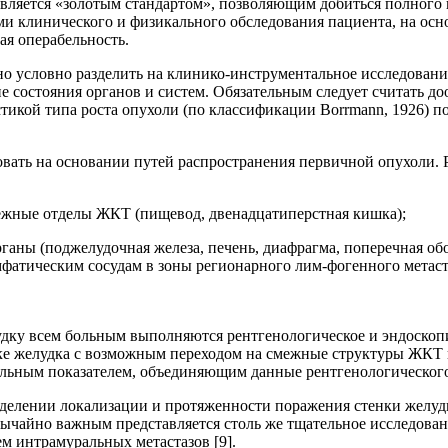
является «золотым стандартом», позволяющим добиться полного 
и клинического и физикального обследования пациента, на ос
ая операбельность.
о условно разделить на клинико-инструментальное исследовани
ие состояния органов и систем. Обязательным следует считать 
стикой типа роста опухоли (по классификации Borrmann, 1926) п
ать на основании путей распространения первичной опухоли. Р
межные отделы ЖКТ (пищевод, двенадцатиперстная кишка);
аны (поджелудочная железа, печень, диафрагма, поперечная обод
фатическим сосудам в зоны регионарного лим-фогенного метас
удку всем больным выполняются рентгенологическое и эндоскоп
нке желудка с возможным переходом на смежные структуры ЖКТ
ральным показателем, объединяющим данные рентгенологического
делении локализации и протяженности поражения стенки желудк
ычайно важным представляется столь же тщательное исследовани
м интрамуральных метастазов [9].