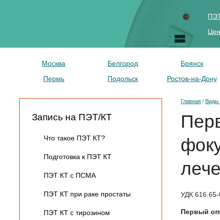
ПЭТ
Це
Москва
Белгород
Брянск
Пермь
Подольск
Ростов-на-Дону
Главная
/
Виды 
Пер
Запись на ПЭТ/КТ
Что такое ПЭТ КТ?
фоку
Подготовка к ПЭТ КТ
лече
ПЭТ КТ с ПСМА
УДК 616.65-
ПЭТ КТ при раке простаты
Первый опы
ПЭТ КТ с тирозином