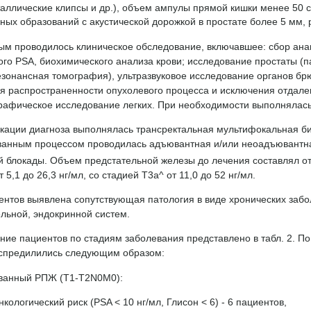
таллические клипсы и др.), объем ампулы прямой кишки менее 50 
ных образований с акустической дорожкой в простате более 5 мм
ым проводилось клиническое обследование, включавшее: сбор анам
го PSA, биохимического анализа крови; исследование простаты (п
езонансная томография), ультразвуковое исследование органов бр
я распространенности опухолевого процесса и исключения отдале
графическое исследование легких. При необходимости выполнялась
кации диагноза выполнялась трансректальная мультифокальная б
ванным процессом проводилась адъювантная и/или неоадъювантн
 блокады. Объем предстательной железы до лечения составлял от
 5,1 до 26,3 нг/мл, со стадией Т3а^ от 11,0 до 52 нг/мл.
ентов выявлена сопутствующая патология в виде хронических забо
льной, эндокринной систем.
ие пациентов по стадиям заболевания представлено в табл. 2. По с
спредилились следующим образом:
ованный РПЖ (T1-T2N0M0):
нкологический риск (PSA < 10 нг/мл, Глисон < 6) - 6 пациентов,