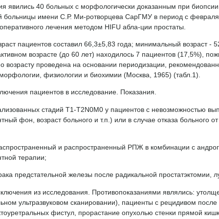
ия явились 40 больных с морфологически доказанным при биопсии
 больницы имени С.Р. Ми-ротворцева СарГМУ в период с февраля 2
 оперативного лечения методом HIFU абла-ции простаты.
раст пациентов составил 66,3±5,83 года; минимальный возраст - 5
ктивном возрасте (до 60 лет) находилось 7 пациентов (17,5%), пож
по возрасту проведена на основании периодизации, рекомендован
морфологии, физиологии и биохимии (Москва, 1965) (табл.1).
ключения пациентов в исследование. Показания.
ализованных стадий T1-T2N0M0 у пациентов с невозможностью вы
тный фон, возраст больного и т.п.) или в случае отказа больного 
распространенный и распространенный РПЖ в комбинации с андро
тной терапии;
рака предстательной железы после радикальной простатэктомии, л
сключения из исследования. Противопоказаниями являлись: утолще
ьном ультразвуковом сканировании), пациенты с рецидивом после
ктоуретральных фистул, прорастание опухолью стенки прямой кишк