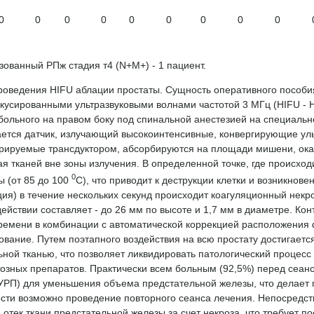
0
0
0
0
0
0
0
0
0
зованный РПж стадия т4 (N+M+) - 1 пациент.
роведения HIFU аблации простаты. Сущность оперативного пособия
усированными ультразвуковыми волнами частотой 3 МГц (HIFU - Hig
больного на правом боку под спинальной анестезией на специальн
ается датчик, излучающий высокоинтенсивные, конвергирующие ул
ерируемые трансдуктором, абсорбируются на площади мишени, оказ
я тканей вне зоны излучения. В определенной точке, где происх
0
ы (от 85 до 100
С), что приводит к деструкции клетки и возникнов
ция) в течение нескольких секунд происходит коагуляционный некр
ействии составляет - до 26 мм по высоте и 1,7 мм в диаметре. Ко
ремени в комбинации с автоматической коррекцией расположения 
ование. Путем поэтапного воздействия на всю простату достигает
ной тканью, что позволяет ликвидировать патологический процесс
озных препаратов. Практически всем больным (92,5%) перед сеан
тУРП) для уменьшения объема предстательной железы, что делае
сти возможно проведение повторного сеанса лечения. Непосредств
 отек ткани предстательной железы за счет некроза, что требует 