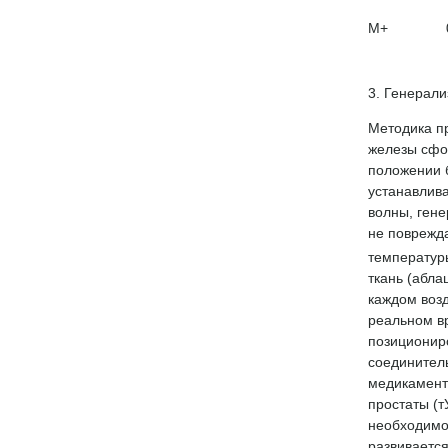
M+
3. Генерали
Методика п
железы сфок
положении 
устанавлив
волны, ген
не поврежда
температур
ткань (абла
каждом возд
реальном в
позиционир
соединитель
медикамент
простаты (
необходимо
развивается