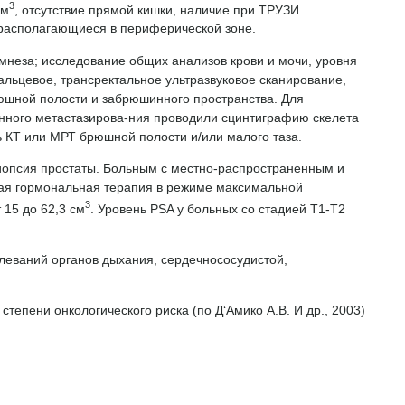
3
см
, отсутствие прямой кишки, наличие при ТРУЗИ
, располагающиеся в периферической зоне.
неза; исследование общих анализов крови и мочи, уровня
альцевое, трансректальное ультразвуковое сканирование,
юшной полости и забрюшинного пространства. Для
нного метастазирова-ния проводили сцинтиграфию скелета
 КТ или МРТ брюшной полости и/или малого таза.
иопсия простаты. Больным с местно-распространенным и
ая гормональная терапия в режиме максимальной
3
 15 до 62,3 см
. Уровень PSA у больных со стадией Т1-Т2
леваний органов дыхания, сердечнососудистой,
тепени онкологического риска (по Д‘Амико А.В. И др., 2003)