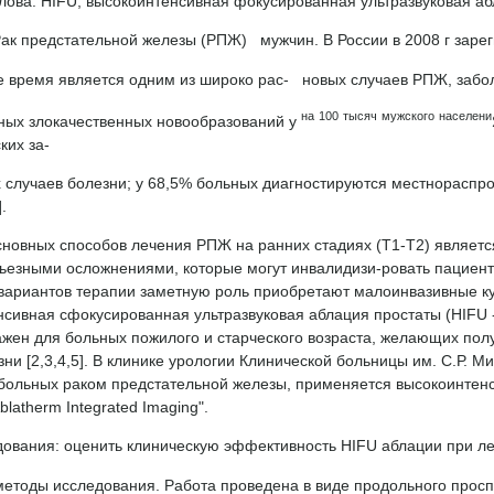
ова: HIFU, высокоинтенсивная фокусированная ультразвуковая абл
Рак предстательной железы (РПЖ) мужчин. В России в 2008 г заре
е время является одним из широко рас- новых случаев РПЖ, забо
на
100
тысяч
мужского
населени
ных злокачественных новообразований у
ких за-
 случаев болезни; у 68,5% больных диагностируются местнорасп
.
сновных способов лечения РПЖ на ранних стадиях (Т1-Т2) являетс
рьезными осложнениями, которые могут инвалидизи-ровать пациент
вариантов терапии заметную роль приобретают малоинвазивные ку
сивная сфокусированная ультразвуковая аблация простаты (HIFU - 
ажен для больных пожилого и старческого возраста, желающих пол
зни [2,3,4,5]. В клинике урологии Клинической больницы им. С.Р. 
 больных раком предстательной железы, применяется высокоинтен
blatherm Integrated Imaging".
дования: оценить клиническую эффективность HIFU аблации при ле
методы исследования. Работа проведена в виде продольного просп