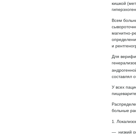
кишкой (ме
гиперэхоген
Всем больн
сывороточно
магнитно-р
определени
и рентгено
Для верифи
генерализо
андрогенной
составлял от
У всех паци
пищеварите
Распределен
больные ра
1. Локализ
низкий о