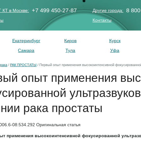
+7 499 450-27-87
8 800
 КТ в Москве:
Другие города:
ны
Контакты
Екатеринбург
Киров
Курск
Самара
Тула
Уфа
рака
/
РАК ПРОСТАТЫ
/
Первый опыт применения высокоинтенсивной фокусированной у
вый опыт применения выс
сированной ультразвуково
нии рака простаты
006.6-08:534.292 Оригинальная статья
т применения высокоинтенсивной фокусированной ультразвук