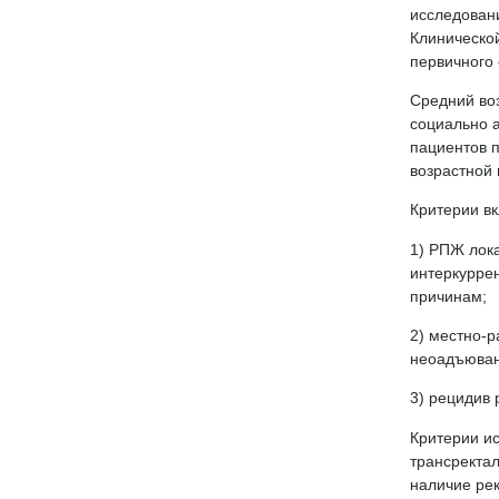
исследован
Клинической
первичного
Средний воз
социально а
пациентов 
возрастной 
Критерии в
1) РПЖ лок
интеркуррен
причинам;
2) местно-
неоадъюван
3) рецидив 
Критерии и
трансректал
наличие ре