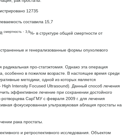
ация, рак простаты.
гистрировано 12735
леваемость составила 15,7
смертность
-
3,9
Я
%- в структуре общей смертности от
ространенные и генерализованные формы опухолевого
я радикальная про-статэктомия. Однако эта операция
а, особенно в пожилом возрасте. В настоящее время среди
ративные методики, одной из которых является
High Intensity Focused Ultrasound). Данный способ лечения
учить эффективное лечение при сохранении достойного
Ми-ротворцева СарГМУ с февраля 2009 г. для лечения
сивная фокусированная ультразвуковая аблация простаты на
чении рака простаты.
ективного и ретроспективного исследования. Объектом