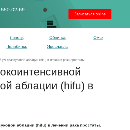
 550-02-69
Записаться online
Липецк
Обнинск
Омск
Челябинск
Ярославль
льтразвуковой аблации (hifu) в лечении рака простаты
окоинтенсивной
й аблации (hifu) в
овой аблации (hifu) в лечении рака простаты.