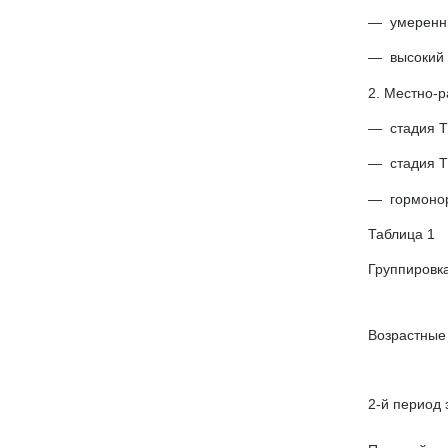
умеренны
высокий 
2. Местно-
стадия Т
стадия Т
гормоно
Таблица 1
Группировка
Возрастные
2-й период 