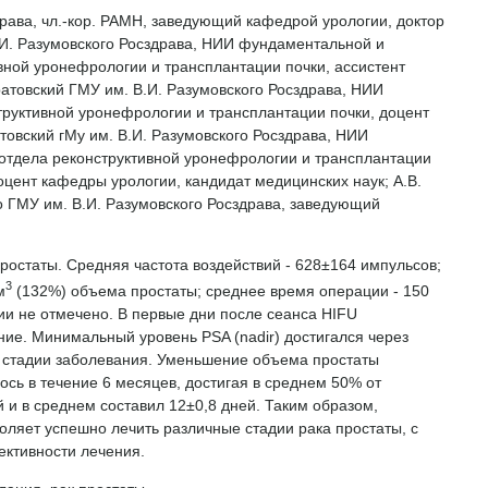
драва, чл.-кор. РАМН, заведующий кафедрой урологии, доктор
.И. Разумовского Росздрава, НИИ фундаментальной и
вной уронефрологии и трансплантации почки, ассистент
атовский ГМУ им. В.И. Разумовского Росздрава, НИИ
руктивной уронефрологии и трансплантации почки, доцент
товский гМу им. В.И. Разумовского Росздрава, НИИ
отдела реконструктивной уронефрологии и трансплантации
оцент кафедры урологии, кандидат медицинских наук; А.В.
о ГМУ им. В.И. Разумовского Росздрава, заведующий
ростаты. Средняя частота воздействий - 628±164 импульсов;
3
м
(132%) объема простаты; среднее время операции - 150
ии не отмечено. В первые дни после сеанса HIFU
ение. Минимальный уровень PSA (nadir) достигался через
 от стадии заболевания. Уменьшение объема простаты
сь в течение 6 месяцев, достигая в среднем 50% от
 и в среднем составил 12±0,8 дней. Таким образом,
ляет успешно лечить различные стадии рака простаты, с
ктивности лечения.