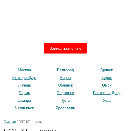
+7 499 450-27-87
ПЭТ КТ в Москве:
8 800 550-02-69
Другие города:
Цены
Контакты
Записаться online
Москва
Белгород
Брянск
Екатеринбург
Киров
Курск
Липецк
Обнинск
Омск
Пермь
Подольск
Ростов-на-Дону
Самара
Тула
Уфа
Челябинск
Ярославль
Главная
/
ПЭТ КТ — цены