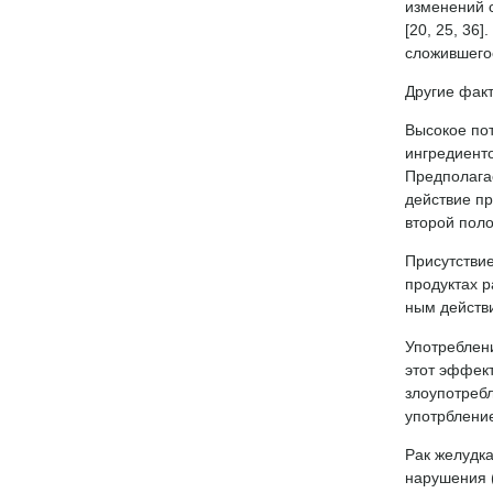
изменений 
[20, 25, 36
сложившегос
Другие фак
Высокое пот
ингредиенто
Предполагае
действие п
второй поло
Присутствие
продуктах р
ным действи
Употреблен
этот эффект
злоупотреб
употрбление
Рак желудка
нарушения 