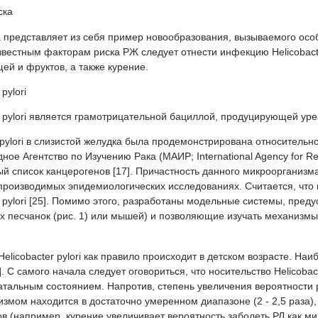
ска
а представляет из себя пример новообразования, вызываемого осо
вестным факторам риска РЖ следует отнести инфекцию Helicobacte
ей и фруктов, а также курение.
 pylori
r pylori является грамотрицательной бациллой, продуцирующей уре
rpylori в слизистой желудка была продемонстрирована относительно не
ое Агентство по Изучению Рака (МАИР; International Agency for Res
 список канцерогенов [17]. Причастность данного микроорганизма
производимых эпидемиологических исследованиях. Считается, чт
r pylori [25]. Помимо этого, разработаны модельные системы, пр
х песчанок (рис. 1) или мышей) и позволяющие изучать механизмы 
elicobacter pylori как правило происходит в детском возрасте. Н
]. С самого начала следует оговориться, что носительство Helicobact
атальным состоянием. Напротив, степень увеличения вероятности 
змом находится в достаточно умеренном диапазоне (2 - 2,5 раза)
в (например, курение увеличивает вероятность заболеть РЛ как ми