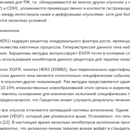
скими для РЖ, т.е. обнаруживаются во многих других опухолях у ч
) и CDH1, упоминаются преимущественно в контексте гастроканце
я между интестиналь-ными и диффузными опухолями, хотя для бол
тся несколько условной.
онкогенов
HER1) кодирует рецептор эпидермального фактора роста, являющи
ножества клеточных процессов. Гиперэкспрессия данного гена наб
ия. Карциномы желудка экспрессируют EGFR почти в половине слу
ь использования ингибиторов данного рецептора для терапии злок
молог EGFR, онкоген HER2 (ERBB2), был первоначально идентифи
ессия данного гена является относительно специфическим событие
 в опухолях других локализаций. Рак желудка представляется одн
10-15% злокачественных новообразований этого органа и коррелир
 явилось основанием для клинических испытаний специфических 
предполагается, что Герцептин может улучшить результаты лечен
 все опухоли отличаются активацией системы ангиогенеза. Одним 
телия (VEGF), который уже упоминался выше. Установлено, что ги
 [22]. В настоящее время несколько ингибиторов ангиогенеза про
вероятно, что антиангио-генная терапия вскоре войдёт в стандарт