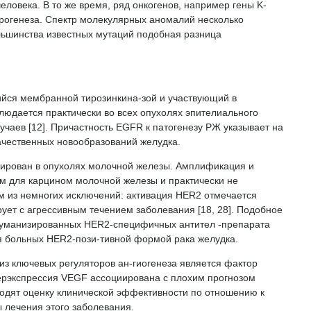
еловека. В то же время, ряд онкогенов, например гены K-
рогенеза. Спектр молекулярных аномалий несколько
ьшинства известных мутаций подобная разница
йся мембранной тирозинкина-зой и участвующий в
людается практически во всех опухолях эпителиального
чаев [12]. Причастность EGFR к патогенезу РЖ указывает на
ачественных новообразований желудка.
цирован в опухолях молочной железы. Амплификация и
м для карцином молочной железы и практически не
им из немногих исключений: активация HER2 отмечается
ует с агрессивным течением заболевания [18, 28]. Подобное
гуманизированных HER2-специфичных антител -препарата
ия больных HER2-пози-тивной формой рака желудка.
из ключевых регуляторов ан-гиогенеза является фактор
перэкспрессия VEGF ассоциирована с плохим прогнозом
ходят оценку клинической эффективности по отношению к
ы лечения этого заболевания.