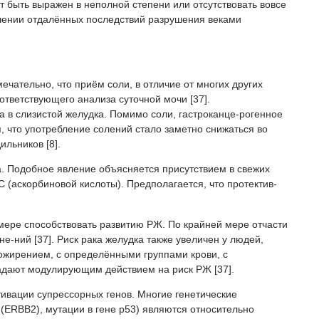
 быть выражен в неполной степени или отсутствовать вовсе
ошении отдалённых последствий разрушения веками
чательно, что приём соли, в отличие от многих других
тветствующего анализа суточной мочи [37].
а в слизистой желудка. Помимо соли, гастроканце-рогенное
 что употребление солений стало заметно снижаться во
льников [8].
а. Подобное явление объясняется присутствием в свежих
 (аскорбиновой кислоты). Предполагается, что протектив-
мере способствовать развитию РЖ. По крайней мере отчасти
-ний [37]. Риск рака желудка также увеличен у людей,
ожирением, с определёнными группами крови, с
бладают модулирующим действием на риск РЖ [37].
тивации супрессорных генов. Многие генетические
ERBB2), мутации в гене р53) являются относительно