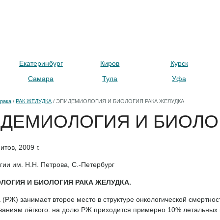
+7 499 450-27-87
8 800
 КТ в Москве:
Другие города:
ны
Контакты
Екатеринбург
Киров
Курск
Самара
Тула
Уфа
рака
/
РАК ЖЕЛУДКА
/
ЭПИДЕМИОЛОГИЯ И БИОЛОГИЯ РАКА ЖЕЛУДКА
ДЕМИОЛОГИЯ И БИОЛО
итов, 2009 г.
ии им. Н.Н. Петрова, С.-Петербург
ЛОГИЯ И БИОЛОГИЯ РАКА ЖЕЛУДКА.
 (РЖ) занимает второе место в структуре онкологической смертнос
ваниям лёгкого: на долю РЖ приходится примерно 10% летальных 