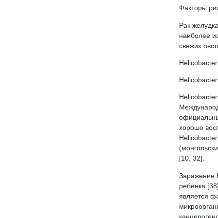
Факторы ри
Рак желудк
наиболее из
свежих овощ
Helicobacter
Helicobacte
Helicobacte
Международн
официальный
хорошо вос
Helicobacte
(монгольски
[10, 32].
Заражение H
ребёнка [38
является ф
микрооргани
канцерогено