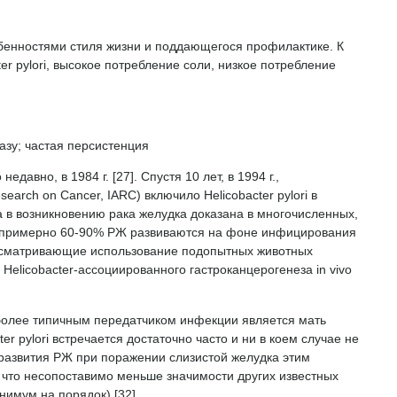
бенностями стиля жизни и поддающегося профилактике. К
r pylori, высокое потребление соли, низкое потребление
азу; частая персистенция
давно, в 1984 г. [27]. Спустя 10 лет, в 1994 г.,
earch on Cancer, IARC) включило Helicobacter pylori в
 в возникновению рака желудка доказана в многочисленных,
о примерно 60-90% РЖ развиваются на фоне инфицирования
едусматривающие использование подопытных животных
Helicobacter-ассоциированного гастроканцерогенеза in vivo
аиболее типичным передатчиком инфекции является мать
er pylori встречается достаточно часто и ни в коем случае не
развития РЖ при поражении слизистой желудка этим
, что несопоставимо меньше значимости других известных
нимум на порядок) [32].