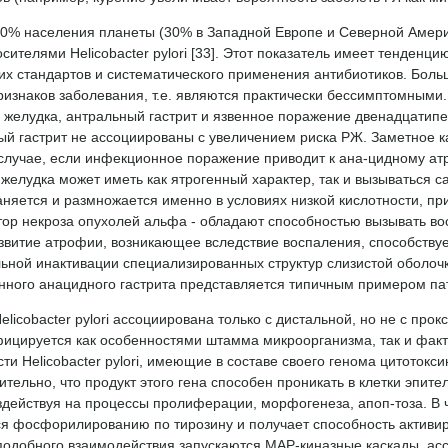
0% населения планеты (30% в Западной Европе и Северной Америк
сителями Helicobacter pylori [33]. Этот показатель имеет тенден
их стандартов и систематического применения антибиотиков. Боль
ризнаков заболевания, т.е. являются практически бессимптомными
 желудка, антральный гастрит и язвенное поражение двенадцатипе
й гастрит не ассоциированы с увеличением риска РЖ. Заметное ка
случае, если инфекционное поражение приводит к ана-цидному атр
желудка может иметь как ятрогенный характер, так и вызываться са
няется и размножается именно в условиях низкой кислотности, п
ктор некроза опухолей альфа - обладают способностью вызывать в
азвитие атрофии, возникающее вследствие воспаления, способству
ной инактивации специализированных структур слизистой оболочки
ного анацидного гастрита представляется типичным примером патоф
licobacter pylori ассоциирована только с дистальной, но не с пр
ицируется как особенностями штамма микроорганизма, так и факт
ти Helicobacter pylori, имеющие в составе своего генома цитотоксин
ительно, что продукт этого гена способен проникать в клетки эпит
здействуя на процессы пролиферации, морфогенеза, апоп-тоза. В ч
ся фосфорилированию по тирозину и получает способность активи
 подобного взаимодействия запускаются MAP-киназные каскады, а