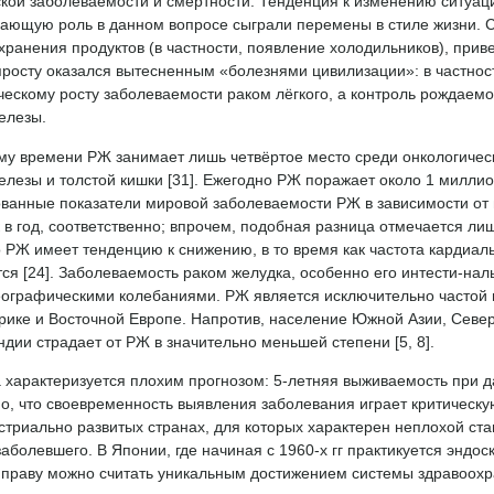
кой заболеваемости и смертности. Тенденция к изменению ситуаци
ющую роль в данном вопросе сыграли перемены в стиле жизни. С о
хранения продуктов (в частности, появление холодильников), прив
росту оказался вытесненным «болезнями цивилизации»: в частност
ескому росту заболеваемости раком лёгкого, а контроль рождаемо
елезы.
у времени РЖ занимает лишь четвёртое место среди онкологически
елезы и толстой кишки [31]. Ежегодно РЖ поражает около 1 милл
ванные показатели мировой заболеваемости РЖ в зависимости от 
 в год, соответственно; впрочем, подобная разница отмечается л
 РЖ имеет тенденцию к снижению, в то время как частота кардиал
ся [24]. Заболеваемость раком желудка, особенно его интести-на
ографическими колебаниями. РЖ является исключительно частой п
ике и Восточной Европе. Напротив, население Южной Азии, Север
дии страдает от РЖ в значительно меньшей степени [5, 8].
а характеризуется плохим прогнозом: 5-летняя выживаемость при
, что своевременность выявления заболевания играет критическую
стриально развитых странах, для которых характерен неплохой ста
заболевшего. В Японии, где начиная с 1960-х гг практикуется эндо
 праву можно считать уникальным достижением системы здравоохра