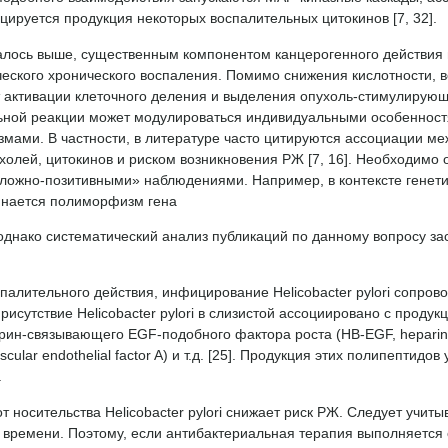
цируется продукция некоторых воспалительных цитокинов [7, 32].
лось выше, существенным компонентом канцерогенного действия ин
еского хронического воспаления. Помимо снижения кислотности, 
т активации клеточного деления и выделения опухоль-стимулирующ
ьной реакции может модулироваться индивидуальными особенностя
мами. В частности, в литературе часто цитируются ассоциации м
холей, цитокинов и риском возникновения РЖ [7, 16]. Необходимо
«ложно-позитивными» наблюдениями. Например, в контексте генет
инается полиморфизм гена
однако систематический анализ публикаций по данному вопросу з
алительного действия, инфицирование Helicobacter pylori сопров
присутствие Helicobacter pylori в слизистой ассоциировано с проду
парин-связывающего EGF-подобного фактора роста (HB-EGF, heparin-b
scular endothelial factor A) и т.д. [25]. Продукция этих полипепти
.
т носительства Helicobacter pylori снижает риск РЖ. Следует учи
 времени. Поэтому, если антибактериальная терапия выполняется