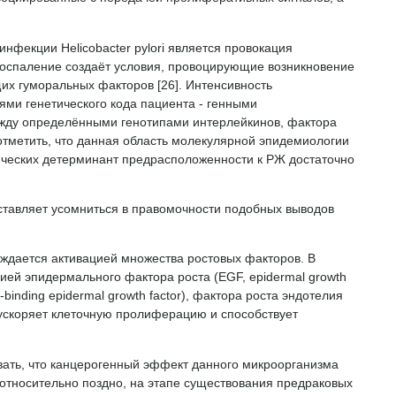
фекции Helicobacter pylori является провокация
воспаление создаёт условия, провоцирующие возникновение
их гуморальных факторов [26]. Интенсивность
ми генетического кода пациента - генными
ежду определёнными генотипами интерлейкинов, фактора
 отметить, что данная область молекулярной эпидемиологии
ических детерминант предрасположенности к РЖ достаточно
аставляет усомниться в правомочности подобных выводов
ождается активацией множества ростовых факторов. В
кцией эпидермального фактора роста (EGF, epidermal growth
inding epidermal growth factor), фактора роста эндотелия
дов ускоряет клеточную пролиферацию и способствует
тывать, что канцерогенный эффект данного микроорганизма
 относительно поздно, на этапе существования предраковых