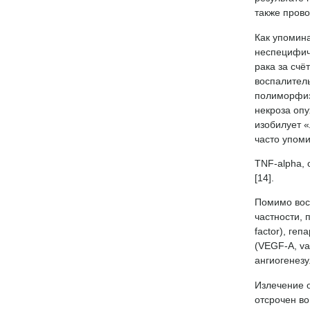
также прово
Как упомина
неспецифич
рака за счё
воспалител
полиморфиз
некроза опу
изобилует 
часто упом
TNF-alpha, 
[14].
Помимо восп
частности, 
factor), ге
(VEGF-A, va
ангиогенезу
Излечение о
отсрочен во