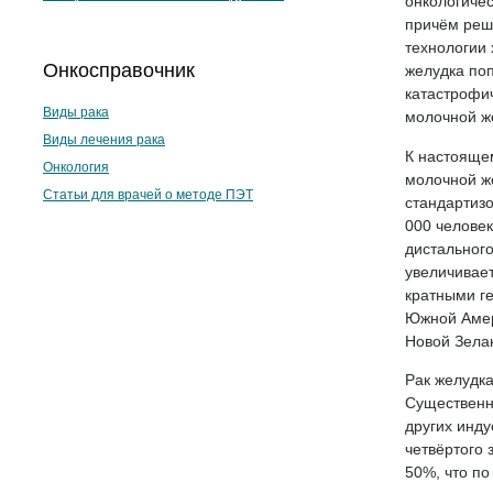
онкологичес
причём реша
технологии 
Онкосправочник
желудка поп
катастрофич
Виды рака
молочной ж
Виды лечения рака
К настоящем
Онкология
молочной ж
Статьи для врачей о методе ПЭТ
стандартизо
000 человек
дистального
увеличивает
кратными ге
Южной Амер
Новой Зелан
Рак желудк
Существенно
других инду
четвёртого 
50%, что по