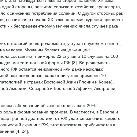
и стала наблюдаться лишь во второй половине ХХ века,
дной стороны, развитие сельского хозяйства, транспорта,
ело к снижению потребления солений. С другой стороны, рак
и, возникшая в начале ХХ века пандемия курения привела к
сти - к беспрецедентному увеличению числа случаев рака
х патологий по встречаемости, уступая опухолям лёгкого,
иона человек. Мужчины болеют чаще женщин:
пола составляют примерно 22 случая и 10 случаев на 100
ишь для интести-нальной формы РЖ [8]. Встречаемость
ьного РЖ остаётся неизменной или даже несколько
льной разновидностью, характеризуется примерно 10-
атологией в странах Восточной Азии (Японии и Корее),
ной Америки, Северной и Восточной Африки, Австралии,
 данном заболевании обычно не превышает 20%.
 роль в формировании прогноза. В частности, в Европе и
ндарт ранней диагностики, от РЖ удаётся излечить каждого
скопический скрининг РЖ, этот показатель приближается к
нения [4, 24].