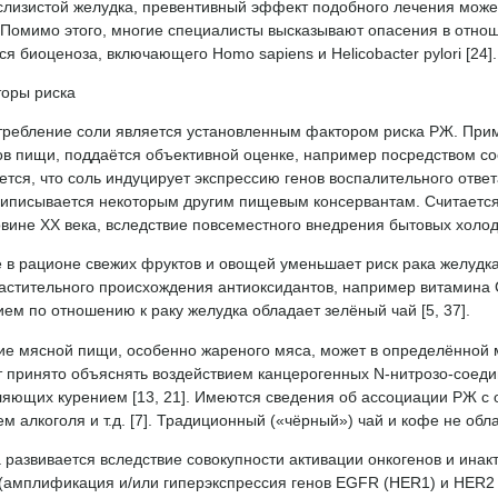
слизистой желудка, превентивный эффект подобного лечения может
]. Помимо этого, многие специалисты высказывают опасения в отн
я биоценоза, включающего Homo sapiens и Helicobacter pylori [24].
торы риска
ребление соли является установленным фактором риска РЖ. Приме
в пищи, поддаётся объективной оценке, например посредством соо
тся, что соль индуцирует экспрессию генов воспалительного ответ
риписывается некоторым другим пищевым консервантам. Считается,
вине ХХ века, вследствие повсеместного внедрения бытовых холоди
 в рационе свежих фруктов и овощей уменьшает риск рака желудк
астительного происхождения антиоксидантов, например витамина С
ем по отношению к раку желудка обладает зелёный чай [5, 37].
ие мясной пищи, особенно жареного мяса, может в определённой 
 принято объяснять воздействием канцерогенных N-нитрозо-соедине
ляющих курением [13, 21]. Имеются сведения об ассоциации РЖ с 
м алкоголя и т.д. [7]. Традиционный («чёрный») чай и кофе не о
 развивается вследствие совокупности активации онкогенов и инак
(амплификация и/или гиперэкспрессия генов EGFR (HER1) и HER2 (