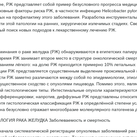
ее, РЖ представляет собой пример безусловного прогресса медиц
овные факторы риска РЖ, в частности инфекцию Helicobacter pylo
ых на профилактику этого заболевания. Разработка инструментал
и этой патологии на ранних, хирургически излечимых стадиях. С
ый поиск новых подходов к лекарственному лечению РЖ.
инания о раке желудка (РЖ) обнаруживаются в египетских папирус
ремя РЖ занимает второе место в структуре онкологической смер
аниям лёгкого: на долю РЖ приходится примерно 10% летальных и
ции РЖ представляется существенным выделение проксимальной (
сти РЖ заметно различаются между собой по эпидемиологии, этиол
существенное сходство с опухолями пищевода. Помимо этого, яв
й гистологические типы. Интестинальные опухоли характеризуются
ифференцировки; напротив, диффузные РЖ представлены относи
отя гистологическая классификация РЖ в определённой степени ус
а безусловно отражает многообразие молекулярного патогенеза да
ОГИЯ РАКА ЖЕЛУДКА Заболеваемость и смертность
начала систематической регистрации опухолевых заболеваний рак