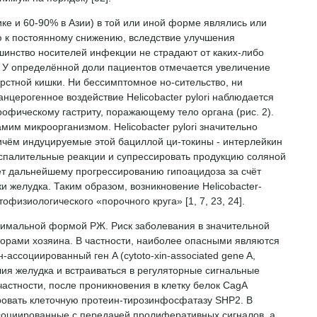
е и 60-90% в Азии) в той или иной форме являлись или
цию к постоянному снижению, вследствие улучшения
шинство носителей инфекции не страдают от каких-либо
. У определённой доли пациентов отмечается увеличение
рстной кишки. Ни бессимптомное но-сительство, ни
нцерогенное воздействие Helicobacter pylori наблюдается
офическому гастриту, поражающему тело органа (рис. 2).
мим микроорганизмом. Helicobacter pylori значительно
ричём индуцируемые этой бациллой ци-токины - интерлейкин
оспалительные реакции и супрессировать продукцию соляной
ет дальнейшему прогрессированию гипоацидоза за счёт
 желудка. Таким образом, возникновение Helicobacter-
изиологического «порочного круга» [1, 7, 23, 24].
оксимальной формой РЖ. Риск заболевания в значительной
орами хозяина. В частности, наиболее опасными являются
-ассоциированный ген A (cytoto-xin-associated gene A,
елия желудка и встраиваться в регуляторные сигнальные
астности, после проникновения в клетку белок CagA
ровать клеточную протеин-тирозинфосфатазу SHP2. В
ссоциированные с передачей пролиферативных сигналов, а