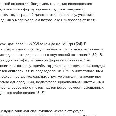
инской онкологии. Эпидемиологические исследования
ri, и помогли сформулировать ряд рекомендаций,
ьныхметодов ранней диагностики привела к улучшению
ведения о молекулярном патогенезе РЖ позволяют вести
ах, датированных XVI веком до нашей эры [24]. В
тности, уступая по этому показателю лишь злокачественным
сходов, ассоциированных с опухолевой патологией [30]. В
кардиальной) и дистальной форм заболевания. Эти
огии и патогенезу, причём кардиальная форма рака желудка
ляется общепринятым подразделение РЖ на интестинальный
 сохранностью железистых структур эпителия и проявляют
тельно однородными, недифференцированными клеточными
ловна, особенно с учётом частой встречаемости смешанных
нного заболевания [5, 8].
 желудка занимал лидирующее место в структуре