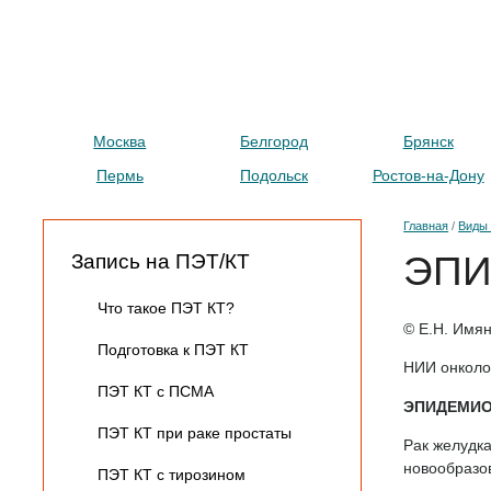
ПЭТ
Це
Москва
Белгород
Брянск
Пермь
Подольск
Ростов-на-Дону
Главная
/
Виды 
ЭПИ
Запись на ПЭТ/КТ
Что такое ПЭТ КТ?
© Е.Н. Имян
Подготовка к ПЭТ КТ
НИИ онколог
ПЭТ КТ с ПСМА
ЭПИДЕМИО
ПЭТ КТ при раке простаты
Рак желудка
новообразо
ПЭТ КТ с тирозином