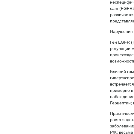
неспецифиче
sam (FGFR2
различаетс
представляе
Нарушения 
Ген EGFR (
регуляции м
происхожден
возможност
Близкий го
гиперэкспр
встречается
примерно в 
наблюдение
Герцептин; 
Практически
роста эндо
заболевания
РЖ; весьма 