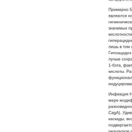
Примерно 5
являются но
гигиеническ
значимых п
кислотности
гиперацидны
лишь в том 
Гипоацидоз 
лучше сохра
1-бэта, фа
кислоты. Р
функциональ
индуцирован
Инфекция He
мере модиф
разновиднос
CagA). Удив
каскады, во
подвергает
результате