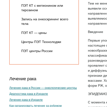
Тем не мен
ПЭТ КТ с метионином или
выявили осн
тирозином
направленн
выявляемост
Запись на онкоскрининг всего
направленн
тела
Введение
ПЭТ КТ — цены
Первые упом
Центры ПЭТ Технолоджи
настоящее в
новообразов
ПЭТ центры России
классифика
разновидно
проявляет 
и диффузны
признаки д
Лечение рака
массами. Х
форм РЖ, он
Лечение рака в России — онкологические центры
ЭПИДЕМИОЛ
Диагностика рака в Израиле
Лечение рака в Израиле
С момента 
Как организовать лечение за рубежом