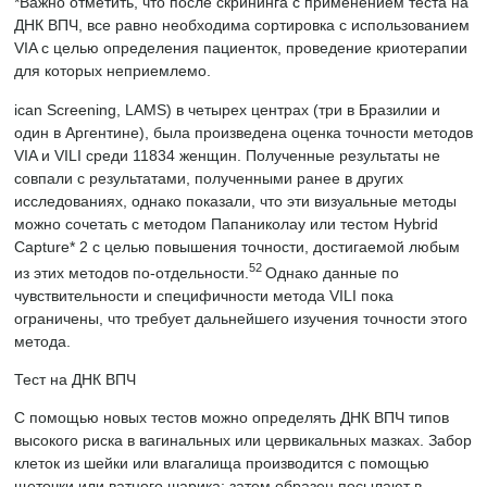
*Важно отметить, что после скрининга с применением теста на
ДНК ВПЧ, все равно необходима сортировка с использованием
VIA с целью определения пациенток, проведение криотерапии
для которых неприемлемо.
ican Screening, LAMS) в четырех центрах (три в Бразилии и
один в Аргентине), была произведена оценка точности методов
VIA и VILI среди 11834 женщин. Полученные результаты не
совпали с результатами, полученными ранее в других
исследованиях, однако показали, что эти визуальные методы
можно сочетать с методом Папаниколау или тестом Hybrid
Capture* 2 с целью повышения точности, достигаемой любым
52
из этих методов по-отдельности.
Однако данные по
чувствительности и специфичности метода VILI пока
ограничены, что требует дальнейшего изучения точности этого
метода.
Тест на ДНК ВПЧ
С помощью новых тестов можно определять ДНК ВПЧ типов
высокого риска в вагинальных или цервикальных мазках. Забор
клеток из шейки или влагалища производится с помощью
щеточки или ватного шарика; затем образец посылают в