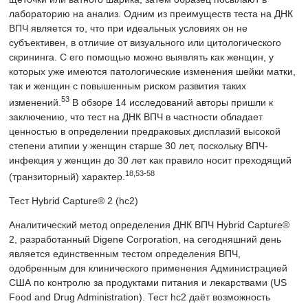
лабораторию на анализ. Одним из преимуществ теста на ДНК
ВПЧ является то, что при идеальных условиях он не
субъективен, в отличие от визуального или цитологического
скрининга. С его помощью можно выявлять как женщин, у
которых уже имеются патологические изменения шейки матки,
так и женщин с повышенным риском развития таких
53
изменений.
В обзоре 14 исследований авторы пришли к
заключению, что тест на ДНК ВПЧ в частности обладает
ценностью в определении предраковых дисплазий высокой
степени атипии у женщин старше 30 лет, поскольку ВПЧ-
инфекция у женщин до 30 лет как правило носит преходящий
18,53-58
(транзиторный) характер.
Тест Hybrid Capture® 2 (hc2)
Аналитический метод определения ДНК ВПЧ Hybrid Capture®
2, разработанный Digene Corporation, на сегодняшний день
является единственным тестом определения ВПЧ,
одобренным для клинического применения Администрацией
США по контролю за продуктами питания и лекарствами (US
Food and Drug Administration). Тест hc2 даёт возможность