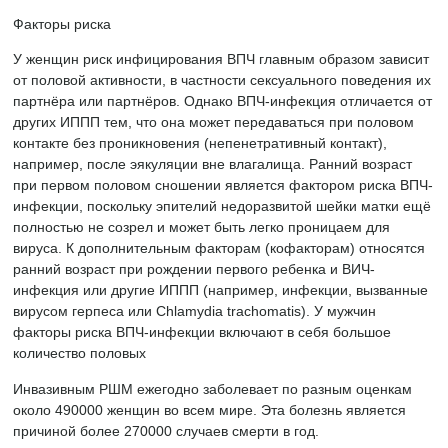
Факторы риска
У женщин риск инфицирования ВПЧ главным образом зависит
от половой активности, в частности сексуального поведения их
партнёра или партнёров. Однако ВПЧ-инфекция отличается от
других ИППП тем, что она может передаваться при половом
контакте без проникновения (непенетративный контакт),
например, после эякуляции вне влагалища. Ранний возраст
при первом половом сношении является фактором риска ВПЧ-
инфекции, поскольку эпителий недоразвитой шейки матки ещё
полностью не созрел и может быть легко проницаем для
вируса. К дополнительным факторам (кофакторам) относятся
ранний возраст при рождении первого ребенка и ВИЧ-
инфекция или другие ИППП (например, инфекции, вызванные
вирусом герпеса или Chlamydia trachomatis). У мужчин
факторы риска ВПЧ-инфекции включают в себя большое
количество половых
Инвазивным РШМ ежегодно заболевает по разным оценкам
около 490000 женщин во всем мире. Эта болезнь является
причиной более 270000 случаев смерти в год.