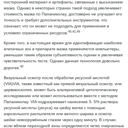
посторонний материал и артефакты, связанные с высыханием
мазка. Однако в некоторых странах такой подход увеличивает
стоимость мазка по Папаниколау, достоверно не улучшает его
точность и требует дополнительных инструментов, что
означает, что он может не подходить для применения в
40,42,49
условиях ограниченных ресурсов.
Кроме того, в настоящее время для идентификации наиболее
атипичных зон в препарате мазка применяются компьютеры,
уменьшая таким образом субъективность оценки и увеличивая
чувствительность теста. Однако данная технология довольно
40
дорогая.
Визуальный осмотр после обработки уксусной кислотой
(VIA)VIA, также известный как прямой визуальный осмотр, или
цервикоскопия, может быть альтернативой цитологическому
исследованию или может использоваться вместе с методом
Папаниколау. VIA подразумевает нанесение 3- 5% раствора
уксусной кислоты (уксуса) на шейку матки с помощью
аэрозольного распылителя или ватного шарика и осмотр
шейки невооружённым глазом через одну минуту. В случае,
если вблизи переходной зоны определяются четко очерченные