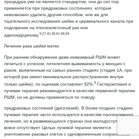
процедура уже не является стандартом, она до сих пор
применяется при предраковых состояниях, которые
невозможно удалить другим способом, или же для
тщательного исследования шейки и цервикального канала при
подозрении на плоскоклеточный рак или
9,27,42,49,61,68,69
аденокарциному.
Лечение рака шейки матки
При раннем обнаружении даже инвазивный РШМ может
лечиться с успехом; пятилетняя выживаемость у женщин с
раком, выявленным на самых ранних стадиях (стадия 1A, при
которой рак имеет минимальное распространение внутри
9
только шейки), по оценкам составляет 92%.
Гистерэктомия и
лучевая терапия рекомендуются в качестве первичной терапии
РШМ, но не должны применяться по поводу
предраковых состояний (дисплазий). В более поздних стадиях
лучевая терапия часто используется в качестве паллиативного
лечения, но в развивающихся странах она малодоступна или
вовсе отсутствует. Целью лучевой терапии является
уничтожение раковых клеток с одновременным сохранением