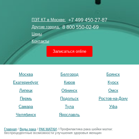
+7 499 450-27-87
ПЭТ КТ в Москве:
8 800 550-02-69
Другие города:
Цены
Контакты
Записаться online
Москва
Белгород
Брянск
Екатеринбург
Киров
Курск
Липецк
Обнинск
Омск
Пермь
Подольск
Ростов-на-Дону
Самара
Тула
Уфа
Челябинск
Ярославль
Главная
/
Виды рака
/
РАК МАТКИ
/
Профилактика рака шейки матки:
беспрецедентные возможности улучшения здоровья женщин