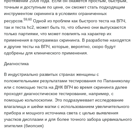
протяжении 2008 года. Если он окажется простым, быстрым,
точным и доступным по цене, он сможет стать подходящим
инструментом скрининга в условиях ограниченных
59,60
ресурсов.
Одной из проблем как быстрого теста на ВПЧ,
так и теста hc2, может быть то, что обычно они выпускаются
только партиями, что может повлиять на характер их
применения в программах скрининга. В разработке находятся
и другие тесты на ВПЧ, которые, вероятно, скоро будут
одобрены для клинического применения.
Диагностика
В индустриально развитых странах женщины с
положительными результатами тестирования по Папаниколау
или с помощью теста на ДНК ВПЧ во время скрининга далее
проходят диагностическое тестирование, например, с
помощью кольпоскопии. Это подразумевает исследование
влагалища и шейки матки с использованием увеличительного
прибора и мощного источника света с целью выявления
участков дисплазии и для более точного забора цервикального
эпителия (биопсия)