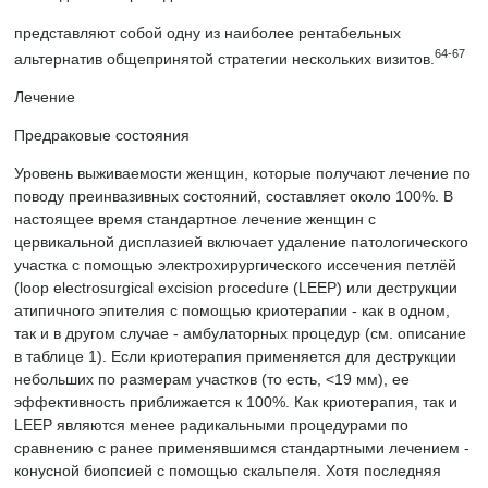
представляют собой одну из наиболее рентабельных
64-67
альтернатив общепринятой стратегии нескольких визитов.
Лечение
Предраковые состояния
Уровень выживаемости женщин, которые получают лечение по
поводу преинвазивных состояний, составляет около 100%. В
настоящее время стандартное лечение женщин с
цервикальной дисплазией включает удаление патологического
участка с помощью электрохирургического иссечения петлёй
(loop electrosurgical excision procedure (LEEP) или деструкции
атипичного эпителия с помощью криотерапии - как в одном,
так и в другом случае - амбулаторных процедур (см. описание
в таблице 1). Если криотерапия применяется для деструкции
небольших по размерам участков (то есть, <19 мм), ее
эффективность приближается к 100%. Как криотерапия, так и
LEEP являются менее радикальными процедурами по
сравнению с ранее применявшимся стандартными лечением -
конусной биопсией с помощью скальпеля. Хотя последняя