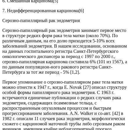
6. Смешанная карцинома
[5]
7. Недифференцированная карцинома
[6]
Серозно-папиллярный рак эндометрия
Серозно-папиллярный рак эндометрия занимает первое место
в структуре редких форм рака тела матки (около 70%). По
различным данным, на его долю приходится 5-10% всех
заболеваний эндометрия. В нашем исследовании, основанном
на данных госпитального регистра Санкт-Петербургского
онкологического диспансера за период с 1997 по 2000 г.,
серозно-папиллярная карцинома составила 6% (101 из 1567), а
по данным популяцион-ного ракового регистра Санкт-
Петербурга за тот же период - 5% [1,2].
Первое упоминание о серозно-папиллярном раке тела матки
можно отнести к 1947 г., когда E. Novak [27] описал структуру
особой формы папиллярного рака эндометрия. С 1963 г.
встречаются единичные публикации о редких случаях рака
эндометрия, содержащих псаммозные тельца, с
распространенным опухолевым процессом и быстрым
прогрессированием заболевания. A.N. Walker и со-авт. [42] в
1982 г. описали 11 случаев рака эндометрия, морфологически
схожего с карциномой маточной трубы либо серозным раком
яичников, имевшим крайне неблагоприятный прогноз.