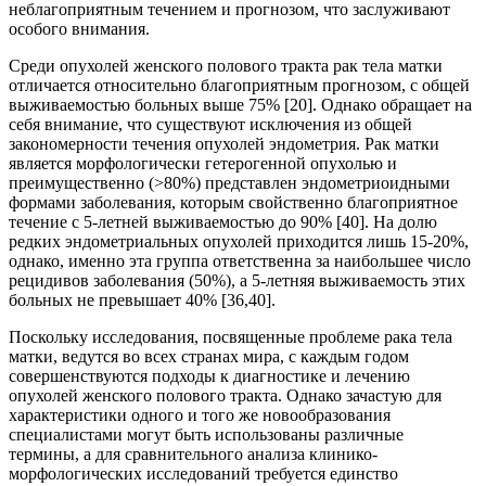
неблагоприятным течением и прогнозом, что заслуживают
особого внимания.
Среди опухолей женского полового тракта рак тела матки
отличается относительно благоприятным прогнозом, с общей
выживаемостью больных выше 75% [20]. Однако обращает на
себя внимание, что существуют исключения из общей
закономерности течения опухолей эндометрия. Рак матки
является морфологически гетерогенной опухолью и
преимущественно (>80%) представлен эндометриоидными
формами заболевания, которым свойственно благоприятное
течение с 5-летней выживаемостью до 90% [40]. На долю
редких эндометриальных опухолей приходится лишь 15-20%,
однако, именно эта группа ответственна за наибольшее число
рецидивов заболевания (50%), а 5-летняя выживаемость этих
больных не превышает 40% [36,40].
Поскольку исследования, посвященные проблеме рака тела
матки, ведутся во всех странах мира, с каждым годом
совершенствуются подходы к диагностике и лечению
опухолей женского полового тракта. Однако зачастую для
характеристики одного и того же новообразования
специалистами могут быть использованы различные
термины, а для сравнительного анализа клинико-
морфологических исследований требуется единство