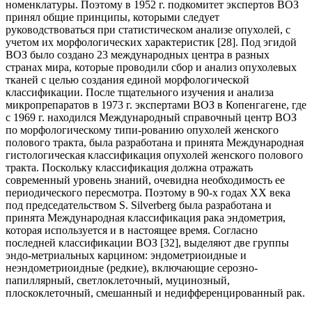
номенклатуры. Поэтому в 1952 г. подкомитет экспертов ВОЗ
принял общие принципы, которыми следует
руководствоваться при статистическом анализе опухолей, с
учетом их морфологических характеристик [28]. Под эгидой
ВОЗ было создано 23 международных центра в разных
странах мира, которые проводили сбор и анализ опухолевых
тканей с целью создания единой морфологической
классификации. После тщательного изучения и анализа
микропрепаратов в 1973 г. экспертами ВОЗ в Копенгагене, где
с 1969 г. находился Международный справочный центр ВОЗ
по морфологическому типи-рованию опухолей женского
полового тракта, была разработана и принята Международная
гистологическая классификация опухолей женского полового
тракта. Поскольку классификация должна отражать
современный уровень знаний, очевидна необходимость ее
периодического пересмотра. Поэтому в 90-х годах ХХ века
под председательством S. Silverberg была разработана и
принята Международная классификация рака эндометрия,
которая используется и в настоящее время. Согласно
последней классификации ВОЗ [32], выделяют две группы
эндо-метриальных карцином: эндометриоидные и
неэндометриоидные (редкие), включающие серозно-
папиллярный, светлоклеточный, муцинозный,
плоскоклеточный, смешанный и недифференцированный рак.