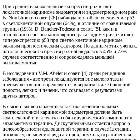
При сравнительном анализе экспрессии р53 в свет-
локлеточной карциноме эндометрия и эндометриоид-ном раке
B. Nordstrom и соавт. [26] наблюдали стойкое увеличение р53
в светлоклеточной опухоли (64%), в отличие от сравниваемой
группы (19%). D. Bancher-Todesca и соавт. [5], как и в
отношении серозно-папиллярного рака эндометрия, считают
гиперэкспрессию р53 при светло-клеточной карциноме
важным прогностическим фактором. По данным этих ученых,
патологическая экспрессия р53 наблюдалась в 45% и 73%
случаев соответственно и сопровождалась меньшей
выживаемостью.
В исследовании V.M. Abeler и соавт. [4] среди рецидивов
заболевания - две трети локализуются вне малого таза и
преимущественно определяются в верхнем этаже брюшной
полости, легких и печени, что совпадает с результатами
других авторов.
В связи с вышеизложенным тактика лечения больных
светлоклеточной карциномой эндометрия должна быть
комплексной и включать в себя хирургический компонент и
адъювантную терапию. Дискутабельным остается вопрос о
целесообразности адъювантной терапии в случае Ia стадии,
поскольку, по мнению ряда авторов, опухоль, ограниченная