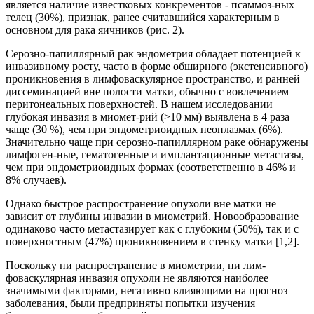
является наличие известковых конкрементов - псаммоз-ных
телец (30%), признак, ранее считавшийся характерным в
основном для рака яичников (рис. 2).
Серозно-папиллярный рак эндометрия обладает потенцией к
инвазивному росту, часто в форме обширного (экстенсивного)
проникновения в лимфоваскулярное пространство, и ранней
диссеминацией вне полости матки, обычно с вовлечением
перитонеальных поверхностей. В нашем исследовании
глубокая инвазия в миомет-рий (>10 мм) выявлена в 4 раза
чаще (30 %), чем при эндометриоидных неоплазмах (6%).
Значительно чаще при серозно-папиллярном раке обнаружены
лимфоген-ные, гематогенные и имплантационные метастазы,
чем при эндометриоидных формах (соответственно в 46% и
8% случаев).
Однако быстрое распространение опухоли вне матки не
зависит от глубины инвазии в миометрий. Новообразование
одинаково часто метастазирует как с глубоким (50%), так и с
поверхностным (47%) проникновением в стенку матки [1,2].
Поскольку ни распространение в миометрии, ни лим-
фоваскулярная инвазия опухоли не являются наиболее
значимыми факторами, негативно влияющими на прогноз
заболевания, были предприняты попытки изучения