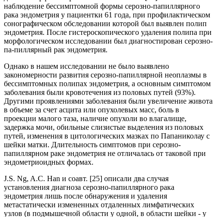
наблюдение бессимптомной формы серозно-папиллярного
рака эндометрия у пациентки 61 года, при профилактическом
сонографическом обследовании которой был выявлен полип
эндометрия. После гистероскопического удаления полипа при
морфологическом исследовании был диагностирован серозно-
па-пиллярный рак эндометрия.
Однако в нашем исследовании не было выявлено
закономерности развития серозно-папиллярной неоплазмы в
бессимптомных полипах эндометрия, а основным симптомом
заболевания были кровотечения из половых путей (93%).
Другими проявлениями заболевания были увеличение живота
в объеме за счет асцита или опухолевых масс, боль в
проекции малого таза, наличие опухоли во влагалище,
задержка мочи, обильные слизистые выделения из половых
путей, изменения в цитологических мазках по Папаниколау с
шейки матки. Длительность симптомов при серозно-
папиллярном раке эндометрия не отличалась от таковой при
эндометриоидных формах.
J.S. Ng, A.C. Han и соавт. [25] описали два случая
установления диагноза серозно-папиллярного рака
эндометрия лишь после обнаружения и удаления
метастатически измененных отдаленных лимфатических
узлов (в подмышечной области у одной, в области шейки - у