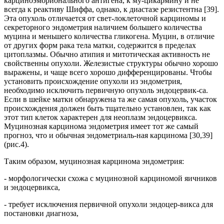
карциноэмбрионального антигена, к му-цикармину и не
всегда к реактиву Шиффа, однако, к диастазе резистентна [39].
Эта опухоль отличается от свет-локлеточной карциномы и
секреторного эндометрия наличием большего количества
муцина и меньшего количества гликогена. Муцин, в отличие
от других форм рака тела матки, содержится в пределах
цитоплазмы. Обычно атипия и митотическая активность не
свойственны опухоли. Железистые структуры обычно хорошо
выражены, и чаще всего хорошо дифференцированы. Чтобы
установить происхождение опухоли из эндометрия,
необходимо исключить первичную опухоль эндоцервик-са.
Если в шейке матки обнаружена та же самая опухоль, участок
происхождения должен быть тщательно установлен, так как
этот тип клеток характерен для неоплазм эндоцервикса.
Муцинозная карцинома эндометрия имеет тот же самый
прогноз, что и обычная эндометриаль-ная карцинома [30,39]
(рис.4).
Таким образом, муцинозная карцинома эндометрия:
- морфологически схожа с муцинозной карциномой яичников
и эндоцервикса,
- требует исключения первичной опухоли эндоцер-викса для
постановки диагноза,