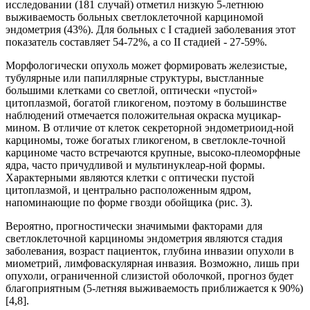
исследовании (181 случай) отметил низкую 5-летнюю
выживаемость больных светлоклеточной карциномой
эндометрия (43%). Для больных с I стадией заболевания этот
показатель составляет 54-72%, а со II стадией - 27-59%.
Морфологически опухоль может формировать железистые,
тубулярные или папиллярные структуры, выстланные
большими клетками со светлой, оптически «пустой»
цитоплазмой, богатой гликогеном, поэтому в большинстве
наблюдений отмечается положительная окраска муцикар-
мином. В отличие от клеток секреторной эндометриоид-ной
карциномы, тоже богатых гликогеном, в светлокле-точной
карциноме часто встречаются крупные, высоко-плеоморфные
ядра, часто причудливой и мультинуклеар-ной формы.
Характерными являются клетки с оптически пустой
цитоплазмой, и центрально расположенным ядром,
напоминающие по форме гвозди обойщика (рис. 3).
Вероятно, прогностически значимыми факторами для
светлоклеточной карциномы эндометрия являются стадия
заболевания, возраст пациенток, глубина инвазии опухоли в
миометрий, лимфоваскулярная инвазия. Возможно, лишь при
опухоли, ограниченной слизистой оболочкой, прогноз будет
благоприятным (5-летняя выживаемость приближается к 90%)
[4,8].