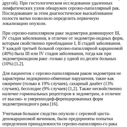
другой). При гистологическом исследовании удаленных
лимфатических узлов обнаружен серозно-папиллярный рак.
Последовавшее за этим диагностическое выскабливание
полости матки позволило определить первичную
локализацию опухоли.
При серозно-папиллярном раке эндометрия доминируют III,
IV стадия заболевания, в отличие от эндометри-оидных форм,
которым свойственно преобладание I, II стадий заболевания.
У каждой третьей больной серозно-папиллярной карциномой
(40%) была III или IV стадия заболевания, тогда как при
эндометриоидном раке -только у одной из десяти больных
(10%) [1,2].
Для пациенток с серозно-папиллярным раком эндометрия не
характерны эндокринно-обменные нарушения, такие как
ожирение (только в 19% случаев), сахарный диабет (13%
случаев), бесплодие (9% случаев) [1,2]. Также несвойственно
наличие гормональных рецепторов в эндометрии, в отличие
от высоко- и умереннодиф-ференцированных форм
эндометриоидного рака [16].
Учитывая большое сходство опухоли с серозной циста-
денокарциномой яичников, были предприняты попытки
определения принадлежности серозно-папиллярно-го рака