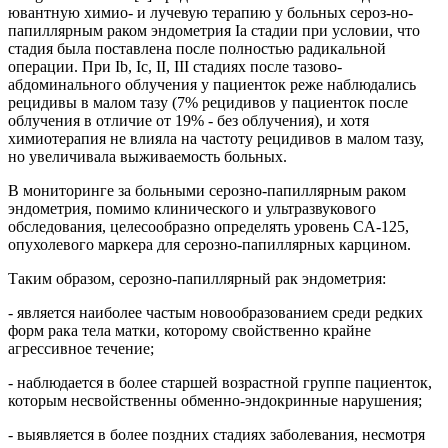
ювантную химио- и лучевую терапию у больных сероз-но-
папиллярным раком эндометрия Ia стадии при условии, что
стадия была поставлена после полностью радикальной
операции. При Ib, Ic, II, III стадиях после тазово-
абдоминального облучения у пациенток реже наблюдались
рецидивы в малом тазу (7% рецидивов у пациенток после
облучения в отличие от 19% - без облучения), и хотя
химиотерапия не влияла на частоту рецидивов в малом тазу,
но увеличивала выживаемость больных.
В мониторинге за больными серозно-папиллярным раком
эндометрия, помимо клинического и ультразвукового
обследования, целесообразно определять уровень CA-125,
опухолевого маркера для серозно-папиллярных карцином.
Таким образом, серозно-папиллярный рак эндометрия:
- является наиболее частым новообразованием среди редких
форм рака тела матки, которому свойственно крайне
агрессивное течение;
- наблюдается в более старшей возрастной группе пациенток,
которым несвойственны обменно-эндокринные нарушения;
- выявляется в более поздних стадиях заболевания, несмотря