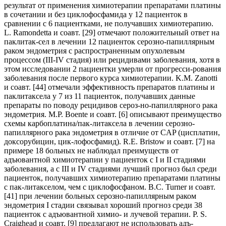
результат от применения химиотерапии препаратами платины
в сочетании и без циклофосфамида у 12 пациенток в
сравнении с 6 пациентками, не получавших химиотерапию.
L. Ramondetta и соавт. [29] отмечают положительный ответ на
паклитак-сел в лечении 12 пациенток серозно-папиллярным
раком эндометрия с распространенным опухолевым
процессом (III-IV стадия) или рецидивами заболевания, хотя в
этом исследовании 2 пациентки умерли от прогресси-рования
заболевания после первого курса химиотерапии. K.M. Zanotti
и соавт. [44] отмечали эффективность препаратов платины и
паклитаксела у 7 из 11 пациенток, получавших данные
препараты по поводу рецидивов сероз-но-папиллярного рака
эндометрия. M.P. Boente и соавт. [6] описывают преимущество
схемы карбоплатина/пак-литаксела в лечении серозно-
папиллярного рака эндометрия в отличие от CAP (цисплатин,
доксорубицин, цик-лофосфамид). R.E. Bristow и соавт. [7] на
примере 18 больных не наблюдал преимуществ от
адъювантной химиотерапии у пациенток с I и II стадиями
заболевания, а с III и IV стадиями лучший прогноз был среди
пациенток, получавших химиотерапию препаратами платины
с пак-литакселом, чем с циклофосфаном. B.C. Turner и соавт.
[41] при лечении больных серозно-папиллярным раком
эндометрия I стадии связывал хороший прогноз среди 38
пациенток с адъювантной химио- и лучевой терапии. P. S.
Craighead и соавт. [9] предлагают не использовать адъ-