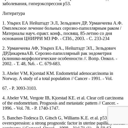
заболевания, гиперэкспрессия р53.
Литература
1. Ульрих ЕА Нейштадт Э.Л, Зельдович ДР, Урманчеева А.Ф.
Омплексное лечение больных серозно-папиллярным раком /
Материалы науч.-практ. конф., посвящ. 85-летию со дня
основания ЦНИРРИ МЗ РФ. - СПб., 2003. - С. 233-234
2. Урманчеева АФ, Ульрих ЕА., Нейштадт ЭЛ., Зельдович
ДРДикареваАВ. Серозно-папиллярный рак эндометрия
(клинико-морфологические особенности //. Вопр. Онкол. -
2002. - Т. 48, №6. - С. 679-683.
3. Abeler VM, Kjorstad KM. Endometrial adenocarcinoma in
Norway. A study of a total population // Cancer - 1991. - Vol.
67. - P. 3093-3103.
4. Abeler VM, Vergote IB, Kjorstad KE. et al. Clear cell carcinoma
of the endometrium. Prognosis and metastatic pattern // Cancer. -
1996. - Vol. 78. - P. 1740-1747.
5. Bancher-Todesca D, Gitsch G, Williams K.E. et al. p53 protein
overexpression: a strong prognostic factor in uterine papillary serous