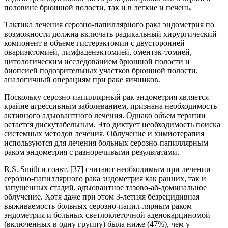
половине брюшной полости, так и в легкие и печень.
Тактика лечения серозно-папиллярного рака эндометрия по
возможности должна включать радикальный хирургический
компонент в объеме гистерэктомии с двусторонней
овариэктомией, лимфаденэктомией, оментэк-томией,
цитологическим исследованием брюшной полости и
биопсией подозрительных участков брюшной полости,
аналогичный операциям при раке яичников.
Поскольку серозно-папиллярный рак эндометрия является
крайне агрессивным заболеванием, признана необходимость
активного адъювантного лечения. Однако объем терапии
остается дискутабельным. Это диктует необходимость поиска
системных методов лечения. Облучение и химиотерапия
используются для лечения больных серозно-папиллярным
раком эндометрия с разноречивыми результатами.
R.S. Smith и соавт. [37] считают необходимым при лечении
серозно-папиллярного рака эндометрия как ранних, так и
запущенных стадий, адъювантное тазово-аб-доминальное
облучение. Хотя даже при этом 3-летняя безрецидивная
выживаемость больных серозно-папил-лярным раком
эндометрия и больных светлоклеточной аденокарциномой
(включенных в одну группу) была ниже (47%), чем у