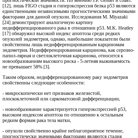
прогностической значимости. По мнению J.P. Geisler и соавт.
[12], лишь FIGO стадия и гиперэкспрессия белка р53 являются
единственными независимыми прогностическими значимыми
факторами для данной опухоли. Исследования M. Miyazaki
[24] демонстрируют аналогичную картину
недифференцированного рака в отношении р53. M.K. Heatley
[17] обнаружил высокий индекс апоптоза среди редких
опухолей эндометрия, однако, наибольшие показатели были
свойственны лишь недифференцированным карциномам
эндометрия. Недифференцированная карцинома, как серозно-
папил-лярная и светлоклеточная карцинома, относится к
новообразованиям высокого риска - 5-летняя выживаемость
не превышает 58% [3].
Таким образом, недифференцированному раку эндометрия
свойственны следующие особенности:
- микроскопически нет признаков железистой,
плоскоклеточной или саркоматозной дифференциации,
- новообразование характеризуется гиперэкспрессией р53,
высоким индексом апоптоза по отношению к остальным
редким формам рака тела матки,
- опухоли свойственно крайне неблагоприятное течение,
прогностически значимыми факторами являются стадия