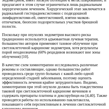
эндометрием, имеет низкую потенцию к метастазированию, и
предлагают в этом случае ограничиться лишь радикальным
хирургическим лечением. Хирургический этап заключается в
радикальной гистераднексэктомии с подвздошной
лимфаденэктоми-ей, оментэктомией, взятии мазков-
отпечатков, биопсии подозрительных участков брюшной
полости.
Поскольку при опухолях эндометрия высокого риска
традиционно используется адъювантная лучевая терапия,
большинство авторов применяют тазовое облучение при
светлоклеточной карциноме эндометрия, хотя результаты
порой неоднозначны (60% рецидивов возникают вне зоны
облучения) [10].
В качестве схем химиотерапии исследовались различные
режимы и составляющие, однако большинство работ
проводилось среди групп больных с какой-либо одной
определенной стадией заболевания, поэтому оценить
эффективность лечения крайне затруднительно. Видимо,
химиотерапия при этой опухоли должна быть тождественна
таковой при светлоклеточной карциноме яичников и
содержать препараты платины и доксорубици-на [4,40]. Также
проводятся работы по использованию паклитаксела,
показавшего себя перспективным в лечении светлоклеточной
карциномы яичников.