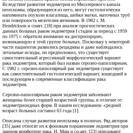
Вследствие развития эндометрия из Мюллерового канала
неоплазмы, образующиеся из него, могут гистологически
напоминать опухоли влагалища, шейки матки, маточных труб
или поверхность мезотелия яичников. В 1982 г. M.
Hendrickson и соавт. [18] при анализе прогностических
данных больных раком эндометрия I стадии за период с 1959
по 1975 г. обратили внимание на диспропорцию,
возникающую в этой группе больных. Поскольку у некоторой
части пациенток развились рецидивы и даже наблюдались
летальные исходы, он предположил, что существует
самостоятельный агрессивный морфологический вариант
рака эндометрия, который был назван серозно-папиллярным.
С 1982 г. серозно-папиллярный рак эндометрия существует
как самостоятельный гистологический вариант, вошедший в
последующем в современные классификации рака
эндометрия.
Серозно-папиллярным раком эндометрия заболевают
женщины более старшей возрастной группы, в отличие от
эндометриоидных форм. В нашем исследовании -средний
возраст больных составил 63 года [1].
Описаны случаи развития неоплазмы в полипах. Ряд авторов
[35] даже относят их к фоновым поражениям эндометрия при
данном морфотипе рака. H. Maia и со-авт. [23] описывают