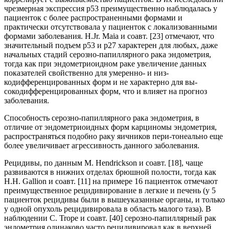
чрезмерная экспрессия р53 преимущественно наблюдалась у
пациенток с более распространенными формами и
практически отсутствовала у пациенток с локализованными
формами заболевания. H.Jr. Maia и соавт. [23] отмечают, что
значительный подъем р53 и р27 характерен для любых, даже
начальных стадий серозно-папиллярного рака эндометрия,
тогда как при эндометриоидном раке увеличение данных
показателей свойственно для умеренно- и низ-
кодифференцированных форм и не характерно для вы-
сокодифференцированных форм, что и влияет на прогноз
заболевания.
Способность серозно-папиллярного рака эндометрия, в
отличие от эндометриоидных форм карциномы эндометрия,
распространяться подобно раку яичников пери-тонеально еще
более увеличивает агрессивность данного заболевания.
Рецидивы, по данным M. Hendrickson и соавт. [18], чаще
развиваются в нижних отделах брюшной полости, тогда как
H.H. Gallion и соавт. [11] на примере 16 пациенток отмечают
преимущественное рецидивирование в легкие и печень (у 5
пациенток рецидивы были в вышеуказанные органы, и только
у одной опухоль рецидивировала в область малого таза). В
наблюдении C. Trope и соавт. [40] серозно-папиллярный рак
эндометрия одинаково часто рецидивировал как в верхней