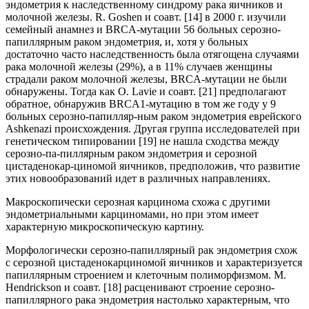
эндометрия к наследственному синдрому рака яичников и
молочной железы. R. Goshen и соавт. [14] в 2000 г. изучили
семейный анамнез и BRCA-мутации 56 больных серозно-
папиллярным раком эндометрия, и, хотя у больных
достаточно часто наследственность была отягощена случаями
рака молочной железы (29%), а в 11% случаев женщины
страдали раком молочной железы, BRCA-мутации не были
обнаружены. Тогда как O. Lavie и соавт. [21] предполагают
обратное, обнаружив BRCA1-мутацию в том же году у 9
больных серозно-папилляр-ным раком эндометрия еврейского
Ashkenazi происхождения. Другая группа исследователей при
генетическом типировании [19] не нашла сходства между
серозно-па-пиллярным раком эндометрия и серозной
цистаденокар-циномой яичников, предположив, что развитие
этих новообразований идет в различных направлениях.
Макроскопически серозная карцинома схожа с другими
эндометриальными карциномами, но при этом имеет
характерную микроскопическую картину.
Морфологически серозно-папиллярный рак эндометрия схож
с серозной цистаденокарциномой яичников и характеризуется
папиллярным строением и клеточным полиморфизмом. М.
Hendrickson и соавт. [18] расценивают строение серозно-
папиллярного рака эндометрия настолько характерным, что