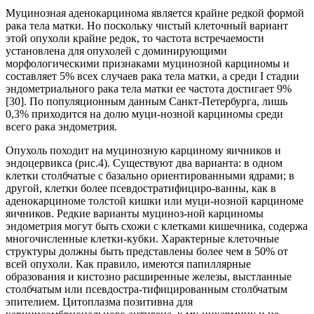
Муцинозная аденокарцинома является крайне редкой формой
рака тела матки. Но поскольку чистый клеточный вариант
этой опухоли крайне редок, то частота встречаемости
установлена для опухолей с доминирующими
морфологическими признаками муцинозной карциномы и
составляет 5% всех случаев рака тела матки, а среди I стадии
эндометриального рака тела матки ее частота достигает 9%
[30]. По популяционным данным Санкт-Петербурга, лишь
0,3% приходится на долю муци-нозной карциномы среди
всего рака эндометрия.
Опухоль походит на муцинозную карциному яичников и
эндоцервикса (рис.4). Существуют два варианта: в одном
клетки столбчатые с базально ориентированными ядрами; в
другой, клетки более псевдостратифициро-ванны, как в
аденокарциноме толстой кишки или муци-нозной карциноме
яичников. Редкие варианты муциноз-ной карциномы
эндометрия могут быть схожи с клетками кишечника, содержа
многочисленные клетки-кубки. Характерные клеточные
структуры должны быть представлены более чем в 50% от
всей опухоли. Как правило, имеются папиллярные
образования и кистозно расширенные железы, выстланные
столбчатым или псевдостра-тифицированным столбчатым
эпителием. Цитоплазма позитивна для