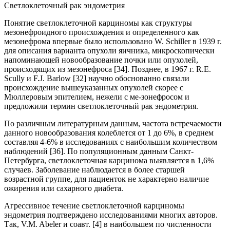
Светлоклеточный рак эндометрия
Понятие светлоклеточной карциномы как структуры
мезонефроидного происхождения и определенного как
мезонефрома впервые было использовано W. Schiller в 1939 г.
для описания варианта опухоли яичника, микроскопически
напоминающей новообразование почки или опухолей,
происходящих из мезонефроса [34]. Позднее, в 1967 г. R.E.
Scully и F.J. Barlow [32] научно обоснованно связали
происхождение вышеуказанных опухолей скорее с
Мюллеровым эпителием, нежели с ме-зонефросом и
предложили термин светлоклеточный рак эндометрия.
По различным литературным данным, частота встречаемости
данного новообразования колеблется от 1 до 6%, в среднем
составляя 4-6% в исследованиях с наибольшим количеством
наблюдений [36]. По популяционным данным Санкт-
Петербурга, светлоклеточная карцинома выявляется в 1,6%
случаев. Заболевание наблюдается в более старшей
возрастной группе, для пациенток не характерно наличие
ожирения или сахарного диабета.
Агрессивное течение светлоклеточной карциномы
эндометрия подтверждено исследованиями многих авторов.
Так, V.M. Abeler и соавт. [4] в наибольшем по численности