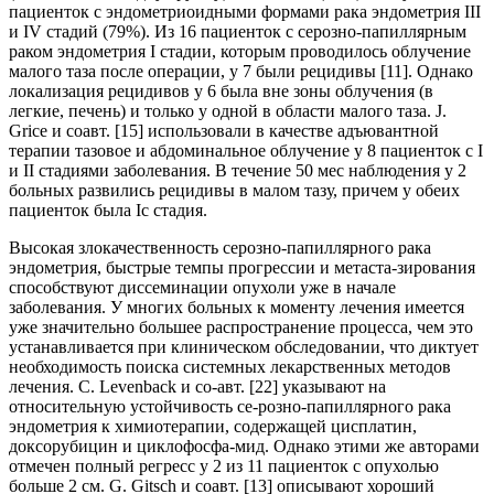
пациенток с эндометриоидными формами рака эндометрия III
и IV стадий (79%). Из 16 пациенток c серозно-папиллярным
раком эндометрия I стадии, которым проводилось облучение
малого таза после операции, у 7 были рецидивы [11]. Однако
локализация рецидивов у 6 была вне зоны облучения (в
легкие, печень) и только у одной в области малого таза. J.
Grice и соавт. [15] использовали в качестве адъювантной
терапии тазовое и абдоминальное облучение у 8 пациенток с I
и II стадиями заболевания. В течение 50 мес наблюдения у 2
больных развились рецидивы в малом тазу, причем у обеих
пациенток была Ic стадия.
Высокая злокачественность серозно-папиллярного рака
эндометрия, быстрые темпы прогрессии и метаста-зирования
способствуют диссеминации опухоли уже в начале
заболевания. У многих больных к моменту лечения имеется
уже значительно большее распространение процесса, чем это
устанавливается при клиническом обследовании, что диктует
необходимость поиска системных лекарственных методов
лечения. С. Levenback и со-авт. [22] указывают на
относительную устойчивость се-розно-папиллярного рака
эндометрия к химиотерапии, содержащей цисплатин,
доксорубицин и циклофосфа-мид. Однако этими же авторами
отмечен полный регресс у 2 из 11 пациенток с опухолью
больше 2 см. G. Gitsch и соавт. [13] описывают хороший