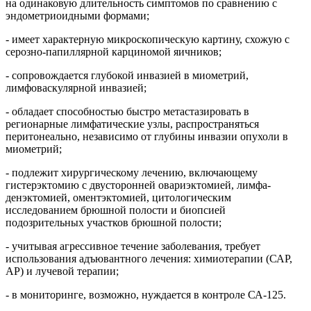
на одинаковую длительность симптомов по сравнению с
эндометриоидными формами;
- имеет характерную микроскопическую картину, схожую с
серозно-папиллярной карциномой яичников;
- сопровождается глубокой инвазией в миометрий,
лимфоваскулярной инвазией;
- обладает способностью быстро метастазировать в
регионарные лимфатические узлы, распространяться
перитонеально, независимо от глубины инвазии опухоли в
миометрий;
- подлежит хирургическому лечению, включающему
гистерэктомию с двусторонней овариэктомией, лимфа-
денэктомией, оментэктомией, цитологическим
исследованием брюшной полости и биопсией
подозрительных участков брюшной полости;
- учитывая агрессивное течение заболевания, требует
использования адъювантного лечения: химиотерапии (САР,
АР) и лучевой терапии;
- в мониторинге, возможно, нуждается в контроле СА-125.