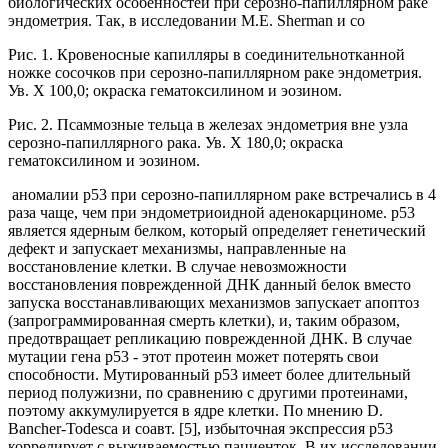
биологических особенностей при серозно-папиллярном раке
эндометрия. Так, в исследовании M.E. Sherman и со
Рис. 1. Кровеносные капилляры в соединительнотканной
ножке сосочков при серозно-папиллярном раке эндометрия.
Ув. Х 100,0; окраска гематоксилином и эозином.
Рис. 2. Псаммозные тельца в железах эндометрия вне узла
серозно-папиллярного рака. Ув. Х 180,0; окраска
гематоксилином и эозином.
аномалии р53 при серозно-папиллярном раке встречались в 4
раза чаще, чем при эндометриоидной аденокарциноме. p53
является ядерным белком, который определяет генетический
дефект и запускает механизмы, направленные на
восстановление клетки. В случае невозможности
восстановления поврежденной ДНК данный белок вместо
запуска восстанавливающих механизмов запускает апоптоз
(запрограммированная смерть клетки), и, таким образом,
предотвращает репликацию поврежденной ДНК. В случае
мутации гена р53 - этот протеин может потерять свои
способности. Мутированный р53 имеет более длительный
период полужизни, по сравнению с другими протеинами,
поэтому аккумулируется в ядре клетки. По мнению D.
Bancher-Todesca и соавт. [5], избыточная экспрессия р53
коррелирует с выживаемостью пациенток. В их исследовании