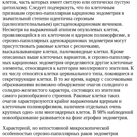
клеток, часть которых имеет светлую или оптически пустую
цитоплазму. Следует подчеркнуть, что по клеточным
признакам серозно-папиллярная карцинома эндометрия в
значительной степени идентична серозным
(цилиоэпителиальным) цистаденокарциномам яичников.
Несмотря на выраженный атипизм опухолевых клеток,
проявляющийся в их клеточном и ядерном полиморфизме, в
серозно-папиллярных аденокарциномах эндометрия могут
присутствовать раковые клетки с ресничками,
выскальзывающие клетки, палочковидные клетки. Кроме
описанных выше клеточных вариантов, в серозно-папилляр-
ных карциномах эндометрия определяются другие клеточные
элементы, относящиеся к категории мюллерового эпителия. К
их числу относятся клетки цервикального типа, покоящиеся и
секретирующие клетки. В то же время, наряду с сосочковыми
образованиями возможно обнаружение очагов солидного и
солидно-железистого характера, состоящих из эпителия
самого разнообразного строения. Раковые клетки таких
очагов характеризуются крайне выраженным ядерным и
клеточным полиморфизмом, наличием отдельных очень
крупных одно- или многоядерных клеток. В 98% наблюдений
новообразование развивается на фоне атрофии эндометрия.
Характерной, но непостоянной микроскопической
особенностью серозно-папиллярных раков эндометрия