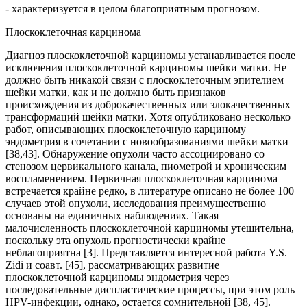
- характеризуется в целом благоприятным прогнозом.
Плоскоклеточная карцинома
Диагноз плоскоклеточной карциномы устанавливается после
исключения плоскоклеточной карциномы шейки матки. Не
должно быть никакой связи с плоскоклеточным эпителием
шейки матки, как и не должно быть признаков
происхождения из доброкачественных или злокачественных
трансформаций шейки матки. Хотя опубликовано несколько
работ, описывающих плоскоклеточную карциному
эндометрия в сочетании с новообразованиями шейки матки
[38,43]. Обнаружение опухоли часто ассоциировано со
стенозом цервикального канала, пиометрой и хроническим
воспламенением. Первичная плоскоклеточная карцинома
встречается крайне редко, в литературе описано не более 100
случаев этой опухоли, исследования преимущественно
основаны на единичных наблюдениях. Такая
малочисленность плоскоклеточной карциномы утешительна,
поскольку эта опухоль прогностически крайне
неблагоприятна [3]. Представляется интересной работа Y.S.
Zidi и соавт. [45], рассматривающих развитие
плоскоклеточной карциномы эндометрия через
последовательные диспластические процессы, при этом роль
HPV-инфекции, однако, остается сомнительной [38, 45].