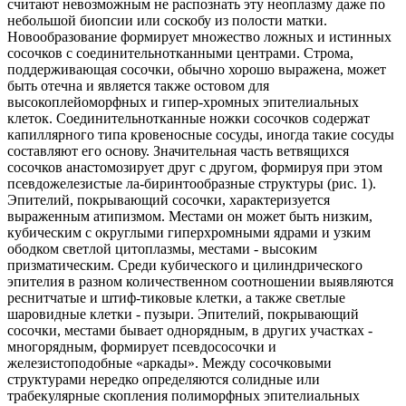
считают невозможным не распознать эту неоплазму даже по
небольшой биопсии или соскобу из полости матки.
Новообразование формирует множество ложных и истинных
сосочков с соединительнотканными центрами. Строма,
поддерживающая сосочки, обычно хорошо выражена, может
быть отечна и является также остовом для
высокоплейоморфных и гипер-хромных эпителиальных
клеток. Соединительнотканные ножки сосочков содержат
капиллярного типа кровеносные сосуды, иногда такие сосуды
составляют его основу. Значительная часть ветвящихся
сосочков анастомозирует друг с другом, формируя при этом
псевдожелезистые ла-биринтообразные структуры (рис. 1).
Эпителий, покрывающий сосочки, характеризуется
выраженным атипизмом. Местами он может быть низким,
кубическим с округлыми гиперхромными ядрами и узким
ободком светлой цитоплазмы, местами - высоким
призматическим. Среди кубического и цилиндрического
эпителия в разном количественном соотношении выявляются
реснитчатые и штиф-тиковые клетки, а также светлые
шаровидные клетки - пузыри. Эпителий, покрывающий
сосочки, местами бывает однорядным, в других участках -
многорядным, формирует псевдососочки и
железистоподобные «аркады». Между сосочковыми
структурами нередко определяются солидные или
трабекулярные скопления полиморфных эпителиальных